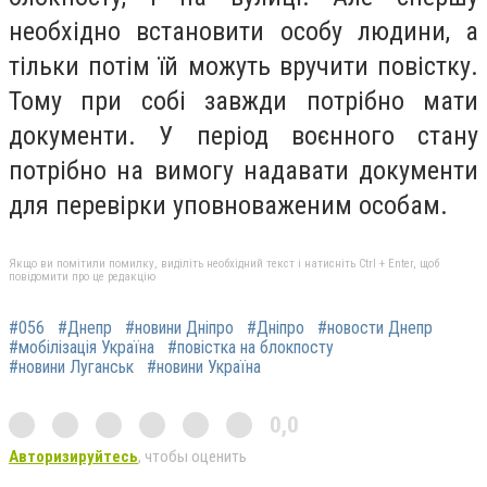
необхідно встановити особу людини, а
тільки потім їй можуть вручити повістку.
Тому при собі завжди потрібно мати
документи. У період воєнного стану
потрібно на вимогу надавати документи
для перевірки уповноваженим особам.
Якщо ви помітили помилку, виділіть необхідний текст і натисніть Ctrl + Enter, щоб
повідомити про це редакцію
#056
#Днепр
#новини Дніпро
#Дніпро
#новости Днепр
#мобілізація Україна
#повістка на блокпосту
#новини Луганськ
#новини Україна
0,0
Авторизируйтесь
, чтобы оценить