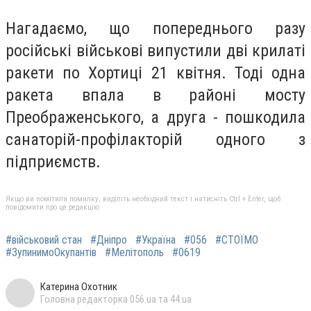
Нагадаємо, що попереднього разу
російські військові випустили дві крилаті
ракети по Хортиці 21 квітня. Тоді одна
ракета впала в районі мосту
Преображенського, а друга - пошкодила
санаторій-профілакторій одного з
підприємств.
Якщо ви помітили помилку, виділіть необхідний текст і натисніть Ctrl + Enter, щоб
повідомити про це редакцію
#військовий стан
#Дніпро
#Україна
#056
#СТОЇМО
#ЗупинимоОкупантів
#Мелітополь
#0619
Катерина Охотник
Головна редакторка 056.ua та 44.ua