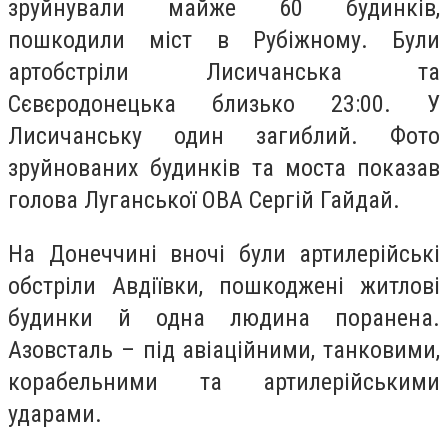
зруйнували майже 60 будинків,
пошкодили міст в Рубіжному. Були
артобстріли Лисичанська та
Сєвєродонецька близько 23:00. У
Лисичанську один загиблий. Фото
зруйнованих будинків та моста показав
голова Луганської ОВА Сергій Гайдай.
На Донеччині вночі були артилерійські
обстріли Авдіївки, пошкоджені житлові
будинки й одна людина поранена.
Азовсталь – під авіаційними, танковими,
корабельними та артилерійськими
ударами.