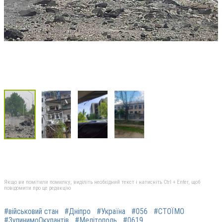
Якщо ви помітили помилку, виділіть необхідний текст і натисніть Ctrl + Enter, щоб
повідомити про це редакцію
#військовий стан
#Дніпро
#Україна
#056
#СТОЇМО
#ЗупинимоОкупантів
#Мелітополь
#0619