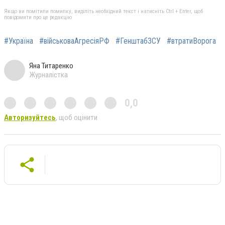
Якщо ви помітили помилку, виділіть необхідний текст і натисніть Ctrl + Enter, щоб
повідомити про це редакцію
#Україна
#військоваАгресіяРФ
#ГенштабЗСУ
#втратиВорога
Яна Титаренко
Журналістка
0,0
Авторизуйтесь
, щоб оцінити