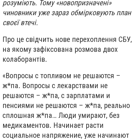
розуміють. Тому «новопризначені»
чиновники уже зараз обмірковують план
своєї втечі.
Про це свідчить нове перехоплення СБУ,
на якому зафіксована розмова двох
колаборантів.
«Вопросы с топливом не решаются –
ж*па. Вопросы с лекарствами не
решаются – ж*па, с зарплатами и
пенсиями не решаются – ж*па, реально
сплошная ж*па… Люди умирают, без
медикаментов. Начинает расти
социальное напряжение, уже начинают