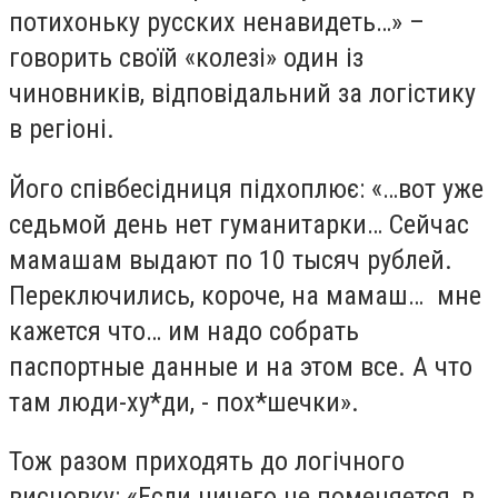
потихоньку русских ненавидеть…» –
говорить своїй «колезі» один із
чиновників, відповідальний за логістику
в регіоні.
Його співбесідниця підхоплює: «…вот уже
седьмой день нет гуманитарки… Сейчас
мамашам выдают по 10 тысяч рублей.
Переключились, короче, на мамаш… мне
кажется что… им надо собрать
паспортные данные и на этом все. А что
там люди-ху*ди, - пох*шечки».
Тож разом приходять до логічного
висновку: «Если ничего не поменяется, в