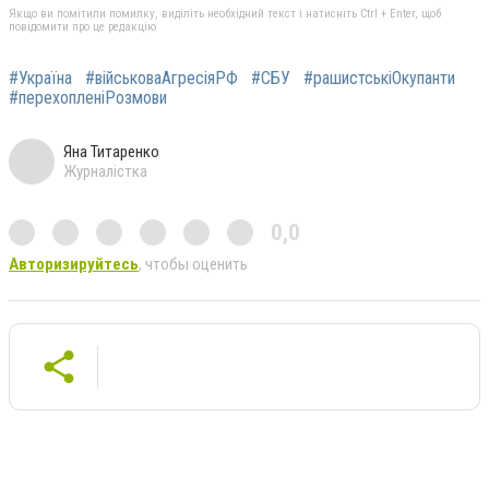
Якщо ви помітили помилку, виділіть необхідний текст і натисніть Ctrl + Enter, щоб
повідомити про це редакцію
#Україна
#військоваАгресіяРФ
#СБУ
#рашистськіОкупанти
#перехопленіРозмови
Яна Титаренко
Журналістка
0,0
Авторизируйтесь
, чтобы оценить