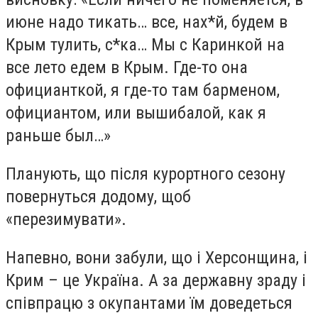
июне надо тикать… все, нах*й, будем в
Крым тулить, с*ка… Мы с Каринкой на
все лето едем в Крым. Где-то она
официанткой, я где-то там барменом,
официантом, или вышибалой, как я
раньше был…»
Планують, що після курортного сезону
повернуться додому, щоб
«перезимувати».
Напевно, вони забули, що і Херсонщина, і
Крим – це Україна. А за державну зраду і
співпрацю з окупантами їм доведеться