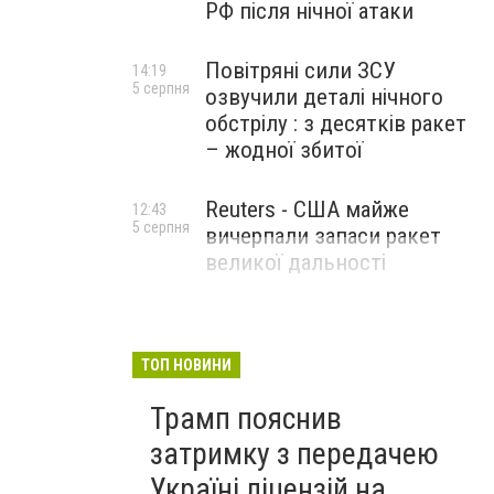
РФ після нічної атаки
Повітряні сили ЗСУ
14:19
5 серпня
озвучили деталі нічного
обстрілу : з десятків ракет
– жодної збитої
Reuters - США майже
12:43
5 серпня
вичерпали запаси ракет
великої дальності
ТОП НОВИНИ
Трамп пояснив
затримку з передачею
Україні ліцензій на