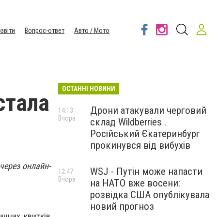
звіти
Вопрос-ответ
Авто / Мото
ОСТАННІ НОВИНИ
стала
Дрони атакували черговий
14:13
Вчора
склад Wildberries .
Російський Єкатеринбург
прокинувся від вибухів
через онлайн-
WSJ - Путін може напасти
12:47
Вчора
на НАТО вже восени:
розвідка США опублікувала
новий прогноз
ичних квитків