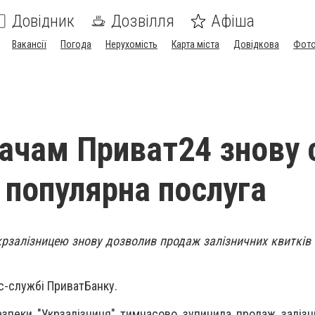
Довідник
Дозвілля
Афіша
Вакансії
Погода
Нерухомість
Карта міста
Довідкова
Фото
ачам Приват24 знову 
 популярна послуга
крзалізницею знову дозволив продаж залізничних квитків 
с-службі ПриватБанку.
езпеки "Укрзалізниця" тимчасово зупинила продаж залізн