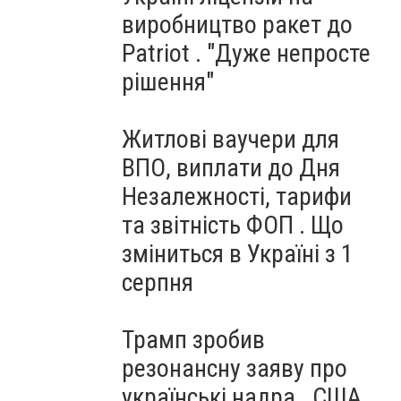
виробництво ракет до
Patriot . "Дуже непросте
рішення"
Житлові ваучери для
ВПО, виплати до Дня
Незалежності, тарифи
та звітність ФОП . Що
зміниться в Україні з 1
серпня
Трамп зробив
резонансну заяву про
українські надра . США