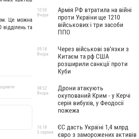
Армія РФ втратила на війні
10:50
Вчора
проти України ще 1210
бом. Це можна
військових і три засоби
0 відділень та
ППО
Через військові зв'язки з
09:18
Вчора
Китаєм та рф США
розширили санкції проти
Куби
 оцінити
Дрони атакують
08:52
Вчора
окупований Крим - у Керчі
серія вибухів, у Феодосії
пожежа
ЄС дасть Україні 1,4 млрд
16:18
5 серпня
євро з заморожених активів