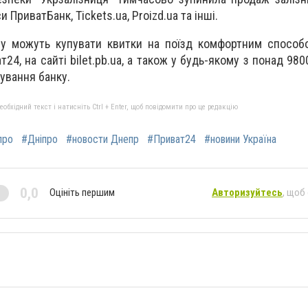
 ПриватБанк, Tickets.ua, Proizd.ua та інші.
ову можуть купувати квитки на поїзд комфортним спосо
24, на сайті bilet.pb.ua, а також у будь-якому з понад 980
ування банку.
бхідний текст і натисніть Ctrl + Enter, щоб повідомити про це редакцію
про
#Дніпро
#новости Днепр
#Приват24
#новини Україна
0,0
Оцініть першим
Авторизуйтесь
, щоб