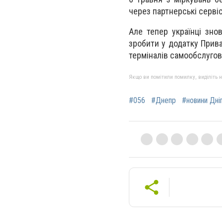
через партнерські сервіси
Але тепер українці зн
зробити у додатку Приват
терміналів самообслугов
Якщо ви помітили помилку, виділіть нео
#056
#Днепр
#новини Дні