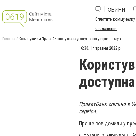
Новини
Оплатить коммуналку
Оголошення
Головна
Користувачам Приват24 знову стала доступна популярна послуга
16:30, 14 травня 2022 р.
Користув
доступна
ПриватБанк спільно з У
сервіси.
Про це повідомили у пре
6 травня з міркувань б