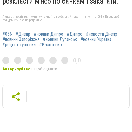
розкласти м'ясо по банкам і закатати.
Якщо ви помітили помилку, виділіть необхідний текст і натисніть Ctrl + Enter, щоб
повідомити про це редакцію
#056
#Днепр
#новини Дніпро
#Дніпро
#новости Днепр
#новини Запоріжжя
#новини Луганськ
#новини Україна
#рецепт тушонки
#Клоптенко
0,0
Авторизуйтесь
, щоб оцінити