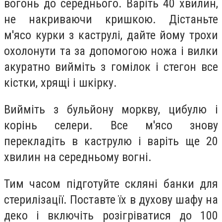
вогонь до середнього. Варіть 40 хвилин,
не накриваючи кришкою. Дістаньте
м'ясо курки з каструлі, дайте йому трохи
охолонути та за допомогою ножа і вилки
акуратно вийміть з гомілок і стегон все
кістки, хрящі і шкірку.
Вийміть з бульйону моркву, цибулю і
корінь селери. Все м'ясо знову
перекладіть в каструлю і варіть ще 20
хвилин на середньому вогні.
Тим часом підготуйте скляні банки для
стерилізації. Поставте їх в духову шафу на
деко і включіть розігріватися до 100