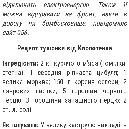
відключать електроенергію. Також її
можна відправити на фронт, взяти в
дорогу чи бомбосховище, повідомляє
сайт 056.
Рецепт тушонки від Клопотенка
Інгредієнти:
2 кг курячого м'яса (гомілки,
стегна); 1 середня ріпчаста цибуля; 1
велика морква; 150 г кореня селери; 2
лаврових листки; 5 горошин чорного
перцю; 3 горошини запашного перцю; 2
ст. л. солі
Як готувати:
У велику каструлю викладіть