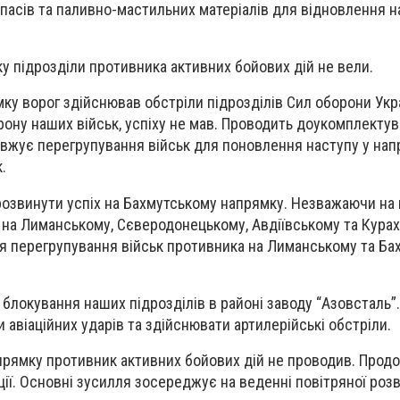
асів та паливно-мастильних матеріалів для відновлення 
у підрозділи противника активних бойових дій не вели.
ку ворог здійснював обстріли підрозділів Сил оборони Укр
ону наших військ, успіху не мав. Проводить доукомплектув
вжує перегрупування військ для поновлення наступу у нап
.
озвинути успіх на Бахмутському напрямку. Незважаючи на 
на Лиманському, Сєверодонецькому, Авдіївському та Кура
я перегрупування військ противника на Лиманському та Ба
 блокування наших підрозділів в районі заводу “Азовсталь”
 авіаційних ударів та здійснювати артилерійські обстріли.
прямку противник активних бойових дій не проводив. Прод
ії. Основні зусилля зосереджує на веденні повітряної розв