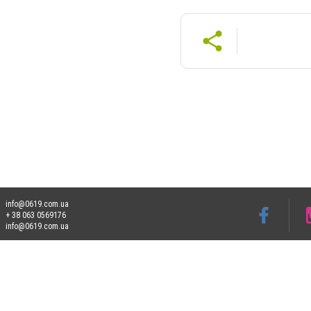
info@0619.com.ua
+ 38 063 0569176
info@0619.com.ua
Допускається цитування матеріалів без отримання попередньої згоди 0619.com.ua за
пошукових систем гіперпосилання на цитовані статті не нижче другого абзацу в тек
Матеріали з плашками "Новини компаній", "Промо", "Партнерський матеріал", "Партнер