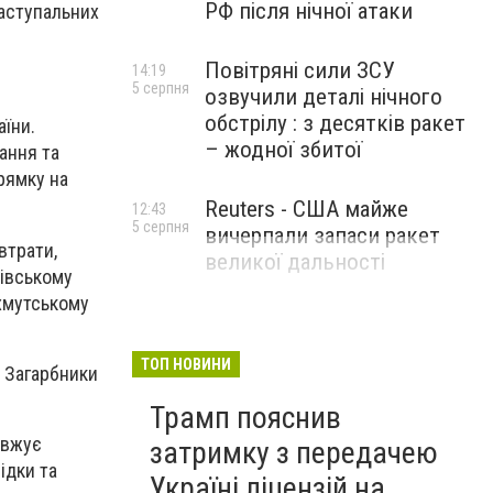
РФ після нічної атаки
наступальних
Повітряні сили ЗСУ
14:19
5 серпня
озвучили деталі нічного
обстрілу : з десятків ракет
аїни.
– жодної збитої
ання та
рямку на
Reuters - США майже
12:43
5 серпня
вичерпали запаси ракет
втрати,
великої дальності
хівському
хмутському
ТОП НОВИНИ
. Загарбники
Трамп пояснив
овжує
затримку з передачею
ідки та
Україні ліцензій на