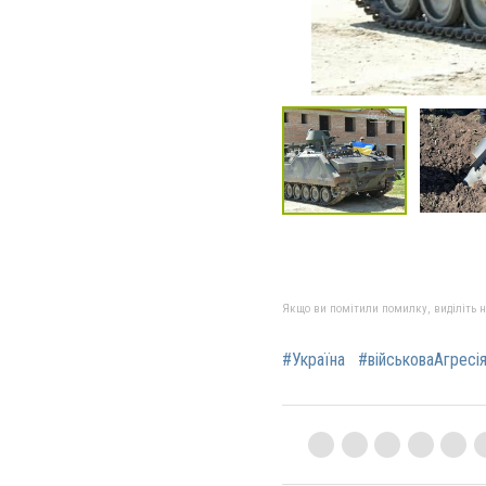
Якщо ви помітили помилку, виділіть нео
#Україна
#військоваАгресі