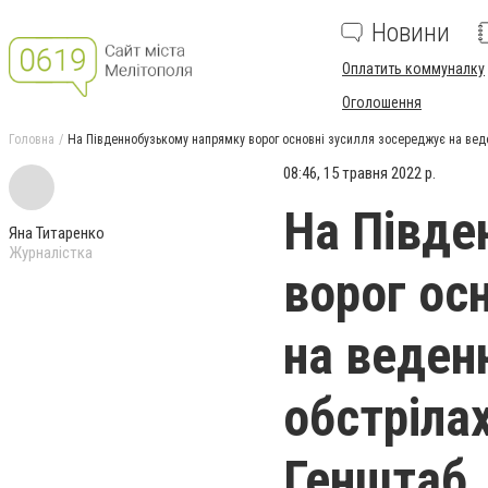
Новини
Оплатить коммуналку
Оголошення
Головна
На Південнобузькому напрямку ворог основні зусилля зосереджує на веден
08:46, 15 травня 2022 р.
На Півде
Яна Титаренко
Журналістка
ворог ос
на веденн
обстрілах
Генштаб