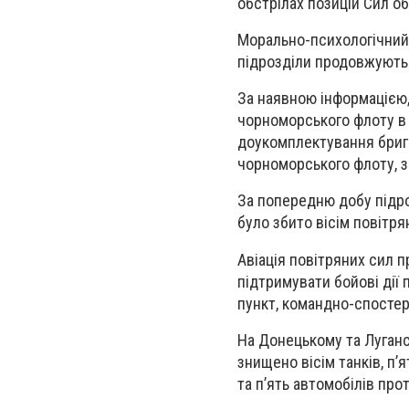
обстрілах позицій Сил о
Морально-психологічний 
підрозділи продовжують з
За наявною інформацією, 
чорноморського флоту в х
доукомплектування брига
чорноморського флоту, з
За попередню добу підро
було збито вісім повітря
Авіація повітряних сил 
підтримувати бойові дії
пункт, командно-спостер
На Донецькому та Луганс
знищено вісім танків, п’
та п’ять автомобілів про