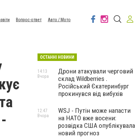
звіти
Вопрос-ответ
Авто / Мото
ОСТАННІ НОВИНИ
у
Дрони атакували черговий
14:13
Вчора
склад Wildberries .
жує
Російський Єкатеринбург
прокинувся від вибухів
та
WSJ - Путін може напасти
12:47
 -
Вчора
на НАТО вже восени:
розвідка США опублікувала
новий прогноз