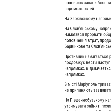
поповнює запаси боєприп
спроможностей.
На Харківському напрямк
На Слов’янському напрям
Намагався прорвати обор
поповнення втрат, продо
Барвінкове та Слов’янськ
Противник намагається р
продовжує вести наступ 
напрямках. Відзначаєтьс
напрямках.
В місті Маріуполь триває
не припиняють завдавати
На Південнобузькому на
утримувати зайняті позиц