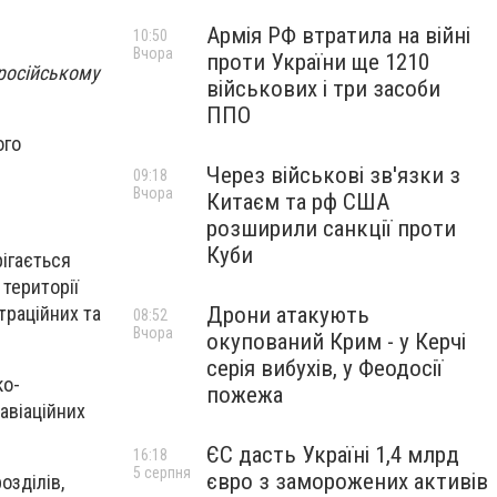
Армія РФ втратила на війні
10:50
Вчора
проти України ще 1210
російському
військових і три засоби
ППО
ого
Через військові зв'язки з
09:18
Вчора
Китаєм та рф США
розширили санкції проти
Куби
ігається
 території
траційних та
Дрони атакують
08:52
Вчора
окупований Крим - у Керчі
серія вибухів, у Феодосії
ко-
пожежа
авіаційних
ЄС дасть Україні 1,4 млрд
16:18
5 серпня
євро з заморожених активів
озділів,