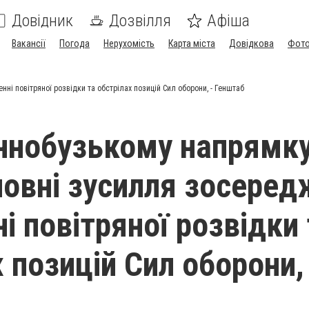
Довідник
Дозвілля
Афіша
Вакансії
Погода
Нерухомість
Карта міста
Довідкова
Фото
ні повітряної розвідки та обстрілах позицій Сил оборони, - Генштаб
ннобузькому напрямк
новні зусилля зосеред
і повітряної розвідки 
 позицій Сил оборони,