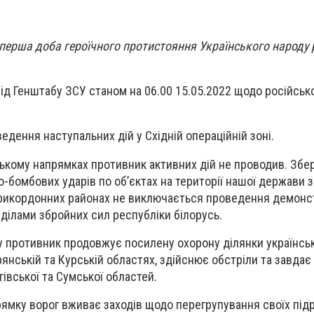
перша доба героїчного протистояння Українського народу 
ід Генштабу ЗСУ станом на 06.00 15.05.2022 щодо російськ
едення наступальних дій у Східній операційній зоні.
ькому напрямках противник активних дій не проводив. Збер
-бомбових ударів по об’єктах на території нашої держави з
прикордонних районах не виключається проведення демонс
зділами збройних сил республіки білорусь.
у противник продовжує посилену охорону ділянки українсь
янській та Курській областях, здійснює обстріли та завдає 
ігівської та Сумської областей.
мку ворог вживає заходів щодо перегрупування своїх підр