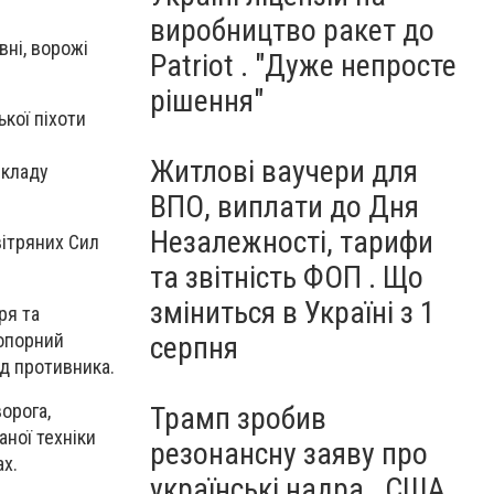
виробництво ракет до
вні, ворожі
Patriot . "Дуже непросте
рішення"
ької піхоти
Житлові ваучери для
складу
ВПО, виплати до Дня
Незалежності, тарифи
вітряних Сил
та звітність ФОП . Що
зміниться в Україні з 1
ря та
 опорний
серпня
д противника.
орога,
Трамп зробив
аної техніки
резонансну заяву про
ах.
українські надра . США