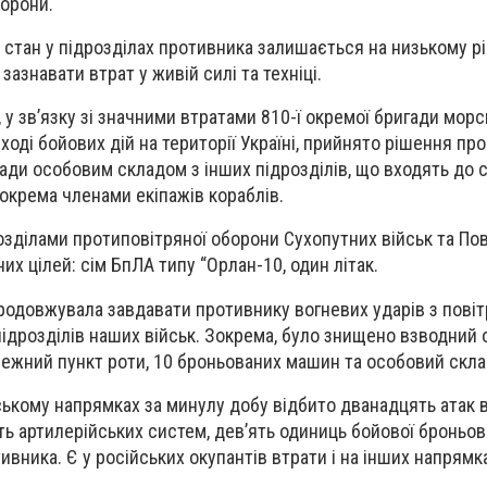
борони.
стан у підрозділах противника залишається на низькому рі
азнавати втрат у живій силі та техніці.
у зв’язку зі значними втратами 810-ї окремої бригади морс
оді бойових дій на території Україні, прийнято рішення про
ди особовим складом з інших підрозділів, що входять до 
окрема членами екіпажів кораблів.
зділами протиповітряної оборони Сухопутних військ та По
них цілей: сім БпЛА типу “Орлан-10, один літак.
продовжувала завдавати противнику вогневих ударів з повіт
 підрозділів наших військ. Зокрема, було знищено взводний
ежний пункт роти, 10 броньованих машин та особовий скла
ькому напрямках за минулу добу відбито дванадцять атак в
ять артилерійських систем, дев’ять одиниць бойової броньов
тивника. Є у російських окупантів втрати і на інших напрямк