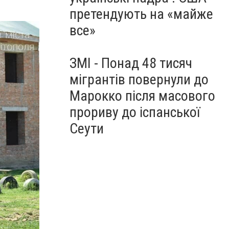
претендують на «майже
все»
ЗМІ - Понад 48 тисяч
мігрантів повернули до
Марокко після масового
прориву до іспанської
Сеути