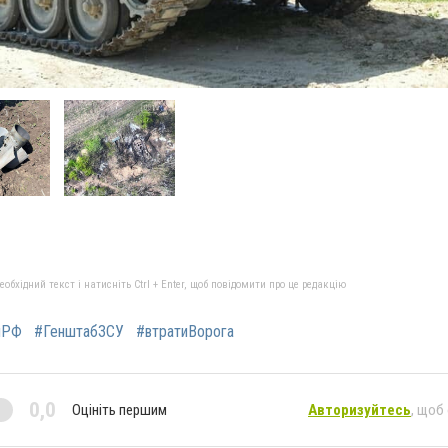
бхідний текст і натисніть Ctrl + Enter, щоб повідомити про це редакцію
яРФ
#ГенштабЗСУ
#втратиВорога
0,0
Оцініть першим
Авторизуйтесь
, щоб