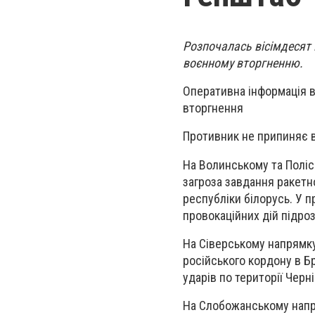
Розпочалась вісімдесят 
воєнному вторгненню.
Оперативна інформація в
вторгнення
Противник не припиняє в
На Волинському та Поліс
загроза завдання ракетно
республіки білорусь. У 
провокаційних дій підро
На Сіверському напрямк
російського кордону в Бр
ударів по території Черн
На Слобожанському напря