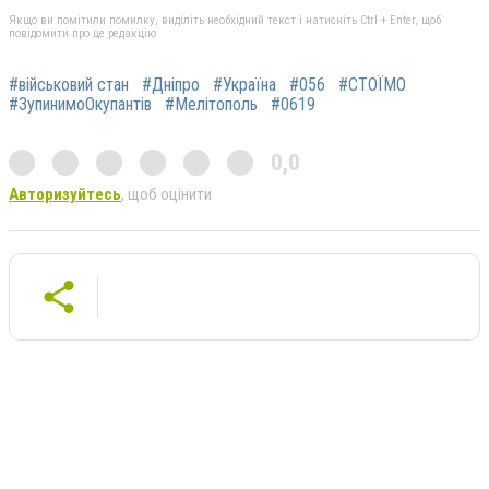
Якщо ви помітили помилку, виділіть необхідний текст і натисніть Ctrl + Enter, щоб
повідомити про це редакцію
#військовий стан
#Дніпро
#Україна
#056
#СТОЇМО
#ЗупинимоОкупантів
#Мелітополь
#0619
0,0
Авторизуйтесь
, щоб оцінити