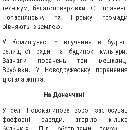
технікум, багатоповерхівки. Є поранені.
Попаснянську та Гірську громади
рівняють із землею.
У Комишувасі – влучання в будівлі
селищної ради та будинок культури.
Зазнали поранень три мешканці
Врубівки. У Новодружеську поранення
дістала жінка.
На Донеччині
У селі Новокалинове ворог застосував
фосфорні заряди, згоріло кілька
будинків. Під обстрілами також і