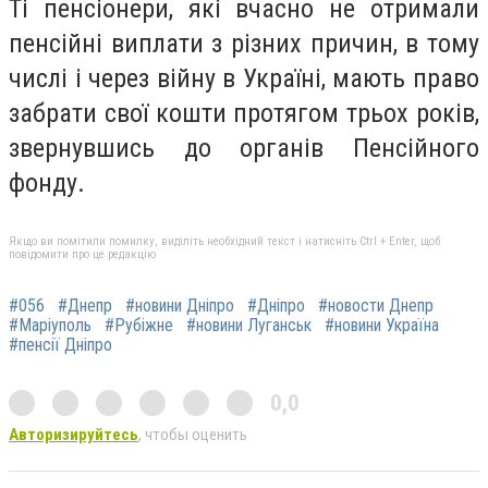
Ті пенсіонери, які вчасно не отримали
пенсійні виплати з різних причин, в тому
числі і через війну в Україні, мають право
забрати свої кошти протягом трьох років,
звернувшись до органів Пенсійного
фонду.
Якщо ви помітили помилку, виділіть необхідний текст і натисніть Ctrl + Enter, щоб
повідомити про це редакцію
#056
#Днепр
#новини Дніпро
#Дніпро
#новости Днепр
#Маріуполь
#Рубіжне
#новини Луганськ
#новини Україна
#пенсії Дніпро
0,0
Авторизируйтесь
, чтобы оценить