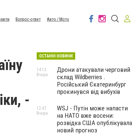
звіти
Вопрос-ответ
Авто / Мото
ОСТАННІ НОВИНИ
аїну
Дрони атакували черговий
14:13
Вчора
склад Wildberries .
Російський Єкатеринбург
прокинувся від вибухів
ки, -
WSJ - Путін може напасти
12:47
Вчора
на НАТО вже восени:
розвідка США опублікувала
новий прогноз