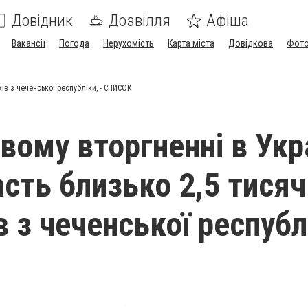
Довідник
Дозвілля
Афіша
Вакансії
Погода
Нерухомість
Карта міста
Довідкова
Фото
ків з чеченської республіки, - СПИСОК
вому вторгненні в Укр
асть близько 2,5 тисяч
 з чеченської республі