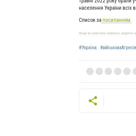
травні 2022 року брали у
населення України всіх 
Список за
посиланням.
Якщо ви помітили помилку, виділіть нео
#Україна
#військоваАгресі