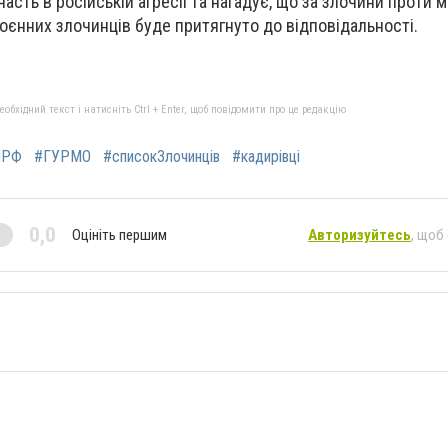
часть в російській агресії та нагадує, що за злочини проти 
воєнних злочинців буде притягнуто до відповідальності.
бхідний текст і натисніть Ctrl + Enter, щоб повідомити про це редакцію
яРФ
#ГУРМО
#списокЗлочинців
#кадирівці
0,0
Оцініть першим
Авторизуйтесь
, щоб