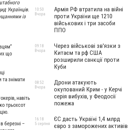
сштабного
Армія РФ втратила на війні
ид Українців.
10:50
Вчора
проти України ще 1210
ущаннями із
військових і три засоби
ППО
Через військові зв'язки з
09:18
івцям”
Вчора
Китаєм та рф США
тих що
розширили санкції проти
Куби
нці
 та знімати
Дрони атакують
08:52
Вчора
окупований Крим - у Керчі
серія вибухів, у Феодосії
окерів, навіть
пожежа
ько трьохсот
цію.
ЄС дасть Україні 1,4 млрд
16:18
в березні –
5 серпня
євро з заморожених активів