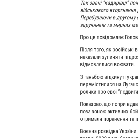
Так звані “кадирівці” п
військового вторгнення 
Перебуваючи в другому 
заручників та мирних ме
Про це повідомляє Голов
Після того, як російські
наказали зупиняти підро
відмовлялися воювати.
З ганьбою відкинуті укра
перемістилися на Луганс
ролики про свої “подвиги
Показово, що попри вдава
поза зоною активних бойо
отримали поранення та п
Воєнна розвідка України