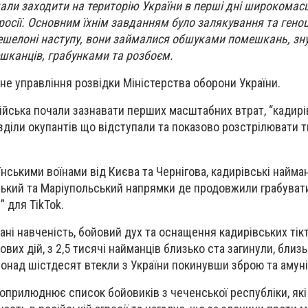
очали заходити на територію України в перші дні широкома
росії. Основним їхнім завданням було залякування та геноц
ешелоні наступу, вони займалися обшуками помешкань, зн
шканців, грабунками та розбоєм.
не управління розвідки Міністерства оборони України.
 війська почали зазнавати перших масштабних втрат, “кадир
зділи окупантів що відступали та показово розстрілювати 
їнськими воїнами від Києва та Чернігова, кадирівські найма
ький та Маріупольський напрямки де продовжили грабувати
” для TikTok.
ні навченість, бойовий дух та оснащення кадирівських тікт
вих дій, з 2,5 тисячі найманців близько ста загинули, близ
онад шістдесят втекли з України покинувши зброю та амуні
 оприлюднює список бойовиків з чеченської республіки, які 