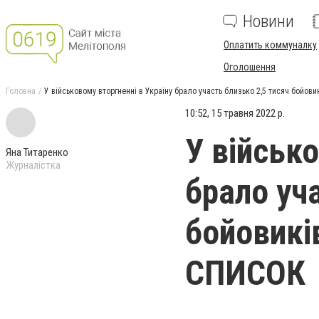
Новини
Оплатить коммуналку
Оголошення
Головна
У військовому вторгненні в Україну брало участь близько 2,5 тисяч бойови
10:52, 15 травня 2022 р.
У військо
Яна Титаренко
Журналістка
брало уч
бойовиків
СПИСОК