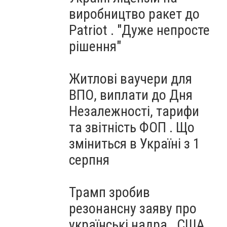
виробництво ракет до
Patriot . "Дуже непросте
рішення"
Житлові ваучери для
ВПО, виплати до Дня
Незалежності, тарифи
та звітність ФОП . Що
зміниться в Україні з 1
серпня
Трамп зробив
резонансну заяву про
українські надра . США