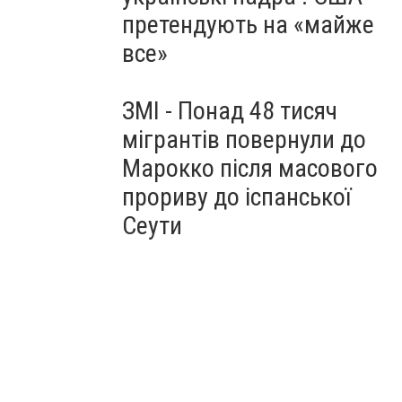
претендують на «майже
все»
ЗМІ - Понад 48 тисяч
мігрантів повернули до
Марокко після масового
прориву до іспанської
Сеути