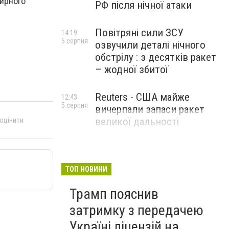
мирного
РФ після нічної атаки
Повітряні сили ЗСУ
14:19
5 серпня
озвучили деталі нічного
обстрілу : з десятків ракет
– жодної збитої
Reuters - США майже
12:43
5 серпня
вичерпали запаси ракет
 оцінити
великої дальності
ТОП НОВИНИ
Трамп пояснив
затримку з передачею
Україні ліцензій на