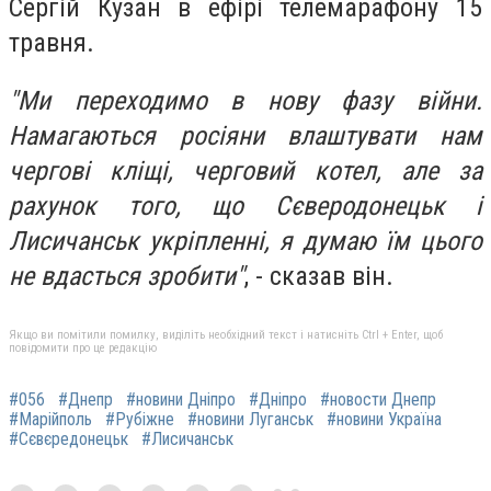
Сергій Кузан в ефірі телемарафону 15
травня.
"Ми переходимо в нову фазу війни.
Намагаються росіяни влаштувати нам
чергові кліщі, черговий котел, але за
рахунок того, що Сєверодонецьк і
Лисичанськ укріпленні, я думаю їм цього
не вдасться зробити"
, - сказав він.
Якщо ви помітили помилку, виділіть необхідний текст і натисніть Ctrl + Enter, щоб
повідомити про це редакцію
#056
#Днепр
#новини Дніпро
#Дніпро
#новости Днепр
#Марійполь
#Рубіжне
#новини Луганськ
#новини Україна
#Сєвєредонецьк
#Лисичанськ