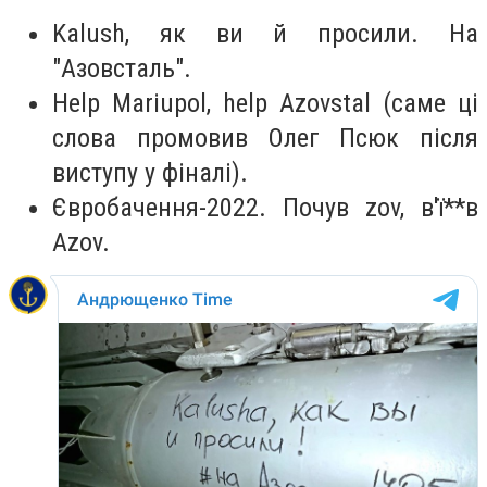
Kalush, як ви й просили. На
"Азовсталь".
Help Mariupol, help Azovstal (саме ці
слова промовив Олег Псюк після
виступу у фіналі).
Євробачення-2022. Почув zov, в'ї**в
Azov.