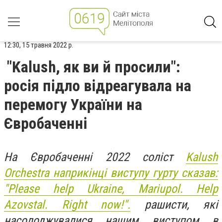
12:30, 15 травня 2022 р.
"Kalush, як ви й просили":
росія підло відреагувала на
перемогу України на
Євробаченні
На Євробаченні 2022 соліст
Kalush
Orchestra наприкінці виступу гурту сказав:
"Please help Ukraine, Mariupol. Help
Azovstal. Right now!".
рашисти, які
насолоджувалися нашим
виступом
в