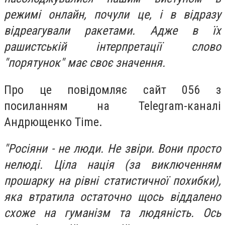
режимі онлайн,
почули це, і в відразу
відреагували ракетами. Адже в їх
рашистській інтерпретації слово
"порятунок" має своє значення.
Про це повідомляє сайт 056 з
посиланням на Telegram-каналі
Андрющенко Time.
"Росіяни - не люди. Не звіри. Вони просто
нелюді. Ціла нація (за виключенням
прошарку на рівні статистичної похибки),
яка втратила остаточно щось віддалено
схоже на гуманізм та людяність. Ось