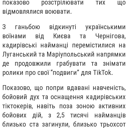
показово розстрілювати тих що
відмовлялися воювати.
З ганьбою відкинуті українськими
воїнами від Києва та Чернігова,
кадирівські найманці перемістилися на
Луганський та Маріупольський напрямки
де продовжили грабувати та знімати
ролики про свої “подвиги” для TikTok.
Показово, що попри вдавані навченість,
бойовий дух та оснащення кадирівських
тіктокерів, навіть поза зоною активних
бойових дій, з 2,5 тисячі найманців
близько ста загинули, близько трьохсот