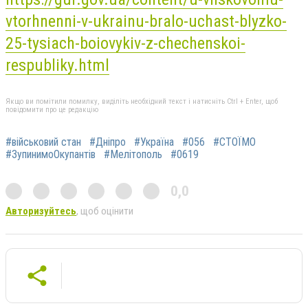
vtorhnenni-v-ukrainu-bralo-uchast-blyzko-
25-tysiach-boiovykiv-z-chechenskoi-
respubliky.html
Якщо ви помітили помилку, виділіть необхідний текст і натисніть Ctrl + Enter, щоб
повідомити про це редакцію
#військовий стан
#Дніпро
#Україна
#056
#СТОЇМО
#ЗупинимоОкупантів
#Мелітополь
#0619
0,0
Авторизуйтесь
, щоб оцінити