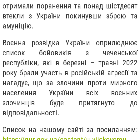
отримали поранення та понад шістдесят
втекли з України покинувши зброю та
амуніцію.
Воєнна розвідка України оприлюднює
список бойовиків з чеченської
республіки, які в березні – травні 2022
року брали участь в російській агресії та
нагадує, що за злочини проти мирного
населення України всіх воєнних
злочинців буде притягнуто до
відповідальності.
Список на нашому сайті за посиланням:
https://gur.gov.ua/content/u-viiskovomu-