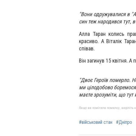
"Вони одружувалися в "Аз
син теж народився тут, в 
Алла Таран колись пра
красиво. А Віталік Тар
співав.
Він загинув 15 квітня. А
"Двоє Героїв померло. Не
ми цілодобово боремося 
маєте зрозуміти, що тут 
Якщо ви помітили помилку, виділіть нео
#військовий стан
#Дніпро