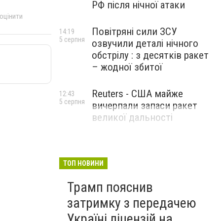
РФ після нічної атаки
 оцінити
Повітряні сили ЗСУ
14:19
5 серпня
озвучили деталі нічного
обстрілу : з десятків ракет
– жодної збитої
Reuters - США майже
12:43
5 серпня
вичерпали запаси ракет
великої дальності
ТОП НОВИНИ
Трамп пояснив
затримку з передачею
Україні ліцензій на