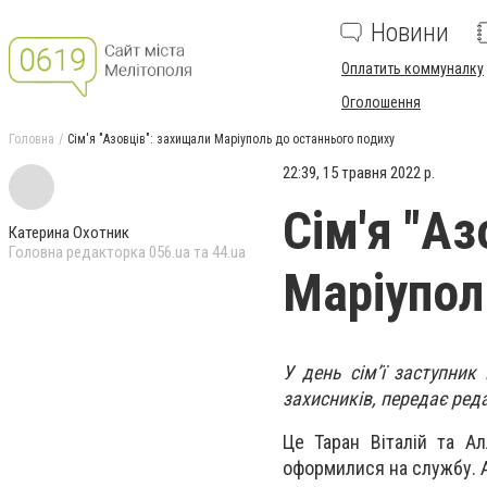
Новини
Оплатить коммуналку
Оголошення
Головна
Сім'я "Азовців": захищали Маріуполь до останнього подиху
22:39, 15 травня 2022 р.
Сім'я "А
Катерина Охотник
Головна редакторка 056.ua та 44.ua
Маріупол
У день сім’ї заступни
захисників, передає ред
Це Таран Віталій та Ал
оформилися на службу. А