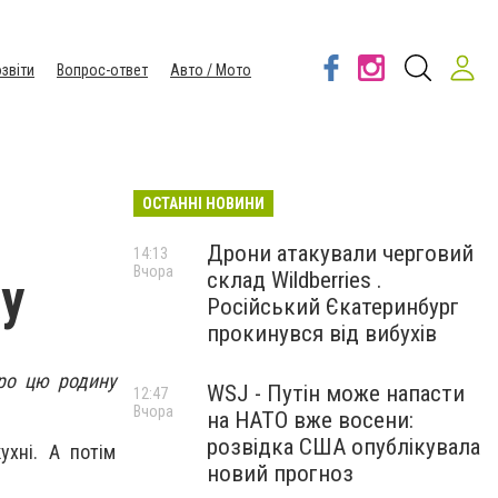
звіти
Вопрос-ответ
Авто / Мото
ОСТАННІ НОВИНИ
Дрони атакували черговий
14:13
Вчора
склад Wildberries .
ху
Російський Єкатеринбург
прокинувся від вибухів
про цю родину
WSJ - Путін може напасти
12:47
Вчора
на НАТО вже восени:
розвідка США опублікувала
ухні. А потім
новий прогноз