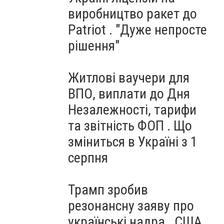
виробництво ракет до
Patriot . "Дуже непросте
рішення"
Житлові ваучери для
ВПО, виплати до Дня
Незалежності, тарифи
та звітність ФОП . Що
зміниться в Україні з 1
серпня
Трамп зробив
резонансну заяву про
українські надра . США