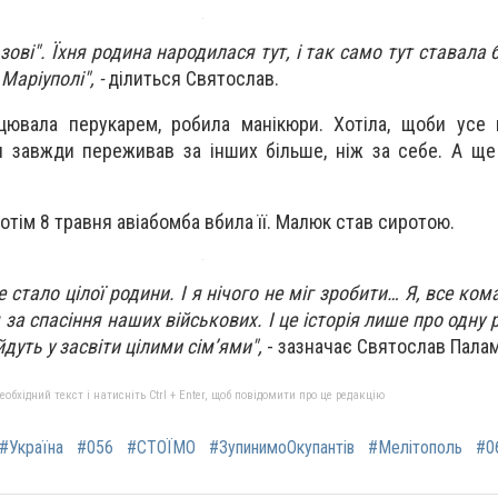
ові". Їхня родина народилася тут, і так само тут ставала 
Маріуполі", -
ділиться Святослав.
цювала перукарем, робила манікюри. Хотіла, щоби усе 
ан завжди переживав за інших більше, ніж за себе. А щ
 потім 8 травня авіабомба вбила її. Малюк став сиротою.
 стало цілої родини. І я нічого не міг зробити… Я, все ком
за спасіння наших військових. І це історія лише про одну 
йдуть у засвіти цілими сім’ями",
- зазначає Святослав Палам
бхідний текст і натисніть Ctrl + Enter, щоб повідомити про це редакцію
#Україна
#056
#СТОЇМО
#ЗупинимоОкупантів
#Мелітополь
#0