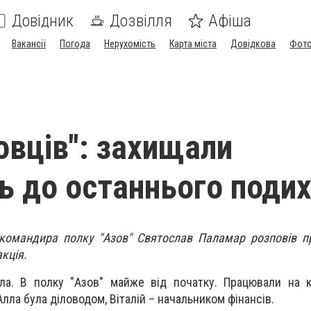
Довідник
Дозвілля
Афіша
Вакансії
Погода
Нерухомість
Карта міста
Довідкова
Фото
зовців": захищали
ь до останнього поди
к командира полку "Азов" Святослав Паламар розповів 
акція.
ла. В полку "Азов" майже від початку. Працювали на к
лла була діловодом, Віталій – начальником фінансів.