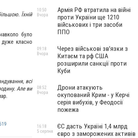
Армія РФ втратила на війні
10:50
більшою. Їхній
Вчора
проти України ще 1210
військових і три засоби
ППО
навколо було
е дуже класно
Через військові зв'язки з
09:18
Вчора
Китаєм та рф США
розширили санкції проти
Куби
андування, всі
Дрони атакують
08:52
родину. Але ви
Вчора
окупований Крим - у Керчі
ар.
серія вибухів, у Феодосії
пожежа
619
ЄС дасть Україні 1,4 млрд
16:18
5 серпня
євро з заморожених активів