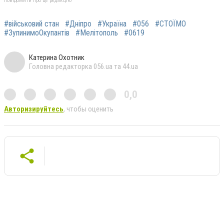
повідомити про це редакцію
#військовий стан
#Дніпро
#Україна
#056
#СТОЇМО
#ЗупинимоОкупантів
#Мелітополь
#0619
Катерина Охотник
Головна редакторка 056.ua та 44.ua
0,0
Авторизируйтесь
, чтобы оценить