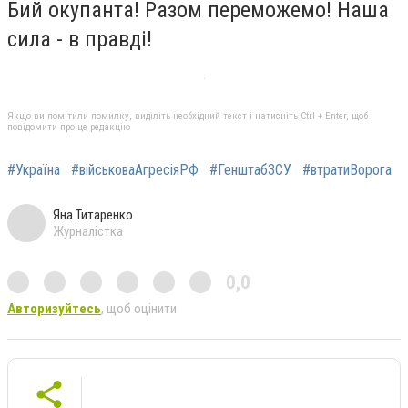
Бий окупанта! Разом переможемо! Наша
сила - в правді!
Якщо ви помітили помилку, виділіть необхідний текст і натисніть Ctrl + Enter, щоб
повідомити про це редакцію
#Україна
#військоваАгресіяРФ
#ГенштабЗСУ
#втратиВорога
Яна Титаренко
Журналістка
0,0
Авторизуйтесь
, щоб оцінити