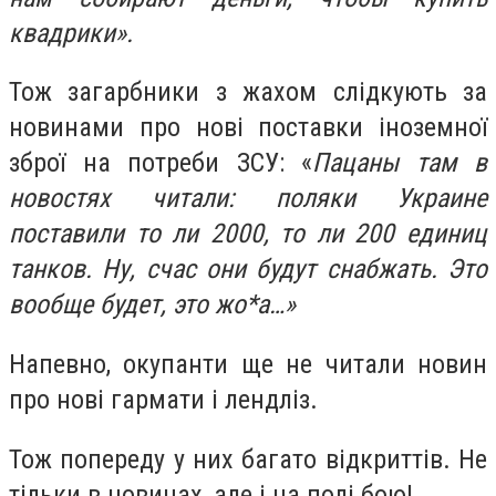
квадрики».
Тож загарбники з жахом слідкують за
новинами про нові поставки іноземної
зброї на потреби ЗСУ: «
Пацаны там в
новостях читали: поляки Украине
поставили то ли 2000, то ли 200 единиц
танков. Ну, счас они будут снабжать. Это
вообще будет, это жо*а…»
Напевно, окупанти ще не читали новин
про нові гармати і лендліз.
Тож попереду у них багато відкриттів. Не
тільки в новинах, але і на полі бою!