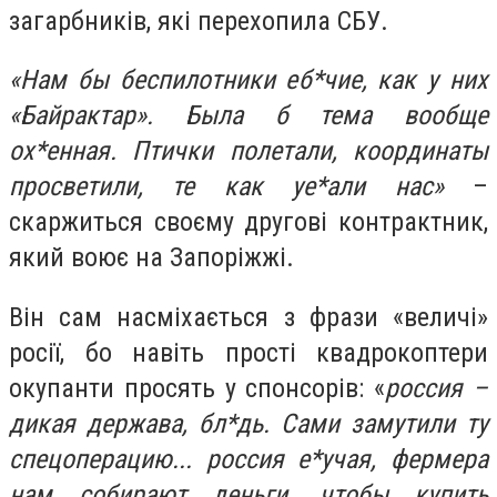
загарбників, які перехопила СБУ.
«Нам бы беспилотники еб*чие, как у них
«Байрактар». Была б тема вообще
ох*енная. Птички полетали, координаты
просветили, те как уе*али нас»
–
скаржиться своєму другові контрактник,
який воює на Запоріжжі.
Він сам насміхається з фрази «величі»
росії, бо навіть прості квадрокоптери
окупанти просять у спонсорів: «
россия –
дикая держава, бл*дь. Сами замутили ту
спецоперацию... россия е*учая, фермера
нам собирают деньги, чтобы купить