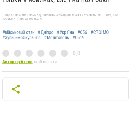
Якщо ви помітили помилку, виділіть необхідний текст і натисніть Ctrl + Enter, щоб
повідомити про це редакцію
#військовий стан
#Дніпро
#Україна
#056
#СТОЇМО
#ЗупинимоОкупантів
#Мелітополь
#0619
0,0
Авторизуйтесь
, щоб оцінити