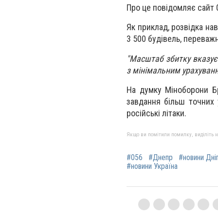
Про це повідомляє сайт 
Як приклад, розвідка на
3 500 будівель, переваж
"Масштаб збитку вказує 
з мінімальним урахуванн
На думку Міноборони Бр
завдання більш точних 
російські літаки.
Якщо ви помітили помилку, виділіть нео
#056
#Днепр
#новини Дні
#новини Україна