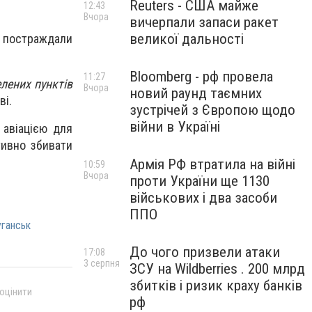
Reuters - США майже
12:43
Вчора
вичерпали запаси ракет
великої дальності
пу постраждали
Bloomberg - рф провела
11:27
лених пунктів
Вчора
новий раунд таємних
ві.
зустрічей з Європою щодо
війни в Україні
 авіацією для
тивно збивати
Армія РФ втратила на війні
10:59
Вчора
проти України ще 1130
військових і два засоби
ППО
уганськ
До чого призвели атаки
17:08
3 серпня
ЗСУ на Wildberries . 200 млрд
збитків і ризик краху банків
 оцінити
рф