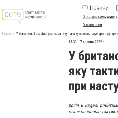
Новини
Оплатить коммуналку
Оголошення
Головна
У британській розвідці розповіли, яку тактику використовує армія рф при 
13:30, 17 травня 2022 р.
У британс
яку такт
при наст
росія й надалі робитиме
стане основною тактико