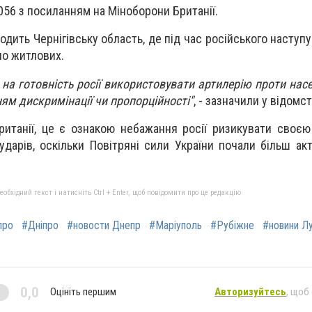
056 з посиланням на Міноборони Британії.
водить Чернігівську область, де під час російського насту
но житлових.
на готовність росії використовувати артилерію проти насе
ям дискримінації чи пропорційності"
, - зазначили у відомст
итанії, це є ознакою небажання росії ризикувати своєю
ударів, оскільки Повітряні сили України почали більш ак
бхідний текст і натисніть Ctrl + Enter, щоб повідомити про це редакцію
про
#Дніпро
#новости Днепр
#Маріуполь
#Рубіжне
#новини Л
0,0
Оцініть першим
Авторизуйтесь
, щоб