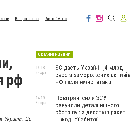
звіти
Вопрос-ответ
Авто / Мото
ОСТАННІ НОВИНИ
ли,
ЄС дасть Україні 1,4 млрд
16:18
Вчора
євро з заморожених активів
я рф
РФ після нічної атаки
Повітряні сили ЗСУ
14:19
Вчора
озвучили деталі нічного
обстрілу : з десятків ракет
и України. Це
– жодної збитої