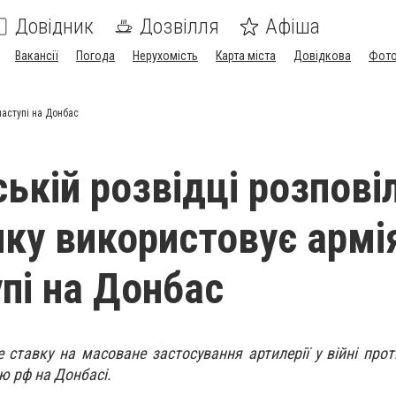
Довідник
Дозвілля
Афіша
Вакансії
Погода
Нерухомість
Карта міста
Довідкова
Фото
наступі на Донбас
ькій розвідці розпові
ику використовує армі
упі на Донбас
 ставку на масоване застосування артилерії у війні прот
ю рф на Донбасі.