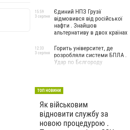
Єдиний НПЗ Грузії
15:59
3 серпня
відмовився від російської
нафти . Знайшов
альтернативу в двох країнах
Горить університет, де
12:33
3 серпня
розробляли системи БПЛА .
Удар по Бєлгороду
ТОП НОВИНИ
Як військовим
відновити службу за
новою процедурою .