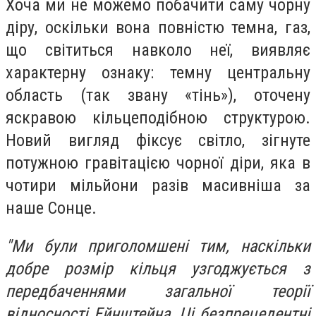
Хоча ми не можемо побачити саму чорну
діру, оскільки вона повністю темна, газ,
що світиться навколо неї, виявляє
характерну ознаку: темну центральну
область (так звану «тінь»), оточену
яскравою кільцеподібною структурою.
Новий вигляд фіксує світло, зігнуте
потужною гравітацією чорної діри, яка в
чотири мільйони разів масивніша за
наше Сонце.
"Ми були приголомшені тим, наскільки
добре розмір кільця узгоджується з
передбаченнями загальної теорії
відносності Ейнштейна. Ці безпрецедентні