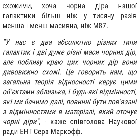
схожими, хоча чорна діра нашої
галактики більш ніж у тисячу разів
менша і менш масивна, ніж M87.
"У нас є два абсолютно різних типи
галактик і дві дуже різні маси чорних дір,
але поблизу краю цих чорних дір вони
дивовижно схожі. Це говорить нам, що
загальна теорія відносності керує цими
об’єктами зблизька, і будь-які відмінності,
які ми бачимо далі, повинні бути пов’язані
з відмінностями в матеріалі, який оточує
чорні діри",
- каже співголова Наукової
ради EHT Сера Маркофф.