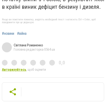
в країні виник дефіцит бензину і дизеля.
Якщо ви помітили помилку, виділіть необхідний текст і натисніть Ctrl + Enter, щоб
повідомити про це редакцію
#новини
#війна
Світлана Романенко
Головна редакторка 0564.ua
0,0
Авторизуйтесь
, щоб оцінити