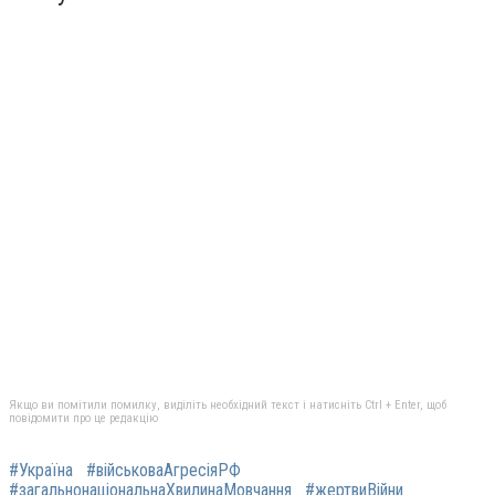
Якщо ви помітили помилку, виділіть необхідний текст і натисніть Ctrl + Enter, щоб
повідомити про це редакцію
#Україна
#військоваАгресіяРФ
#загальнонаціональнаХвилинаМовчання
#жертвиВійни