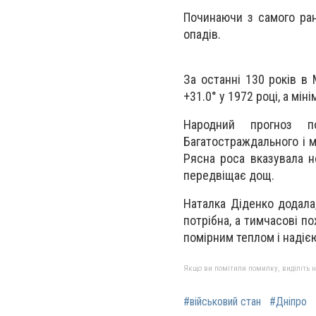
Починаючи з самого ран
опадів.
За останні 130 років в
+31.0° у 1972 році, а міні
Народний прогноз п
Багатостраждального і м
Рясна роса вказувала н
передвіщає дощ.
Наталка Діденко додала
потрібна, а тимчасові п
помірним теплом і надією
Якщо ви помітили помилку, виділіть нео
#військовий стан
#Дніпро