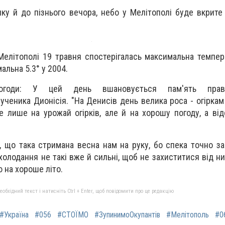
ку й до пізнього вечора, небо у Мелітополі буде вкрите
 Мелітополі 19 травня спостерігалась максимальна темпер
мальна 5.3° у 2004.
огоди: У цей день вшановується пам'ять прав
ученика Дионісія. "На Денисів день велика роса - огіркам
е лише на урожай огірків, але й на хорошу погоду, а від
, що така стримана весна нам на руку, бо спека точно за
охолодання не такі вже й сильні, щоб не захиститися від 
 на хороше літо.
бхідний текст і натисніть Ctrl + Enter, щоб повідомити про це редакцію
#Україна
#056
#СТОЇМО
#ЗупинимоОкупантів
#Мелітополь
#0