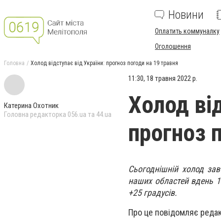
Новини
Оплатить коммуналку
Оголошення
Головна
Холод відступає від України: прогноз погоди на 19 травня
11:30, 18 травня 2022 р.
Холод від
Катерина Охотник
Головна редакторка 056.ua та 44.ua
прогноз 
Сьогоднішній холод зав
наших областей вдень 19
+25 градусів.
Про це повідомляє редак