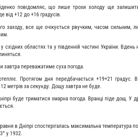
іденко повідомляє, що лише трохи холоду ще залишить
де від +12 до +16 градусів.
ого заходу, все ще очікується рвучким, часом сильним, л
шим.
у східних областях та у південній частині України. Вдень
пиняться.
ни завтра переважатиме суха погода.
отепліє. Протягом дня передбачається +19+21 градус. Ві
 12 метрів за секунду. Дощу завтра не буде.
ніпрі буде триматися хмарна погода. Вранці піде дощ. У д
ється.
травня в Дніпрі спостерігалась максимальна температура по
3° у 1932.