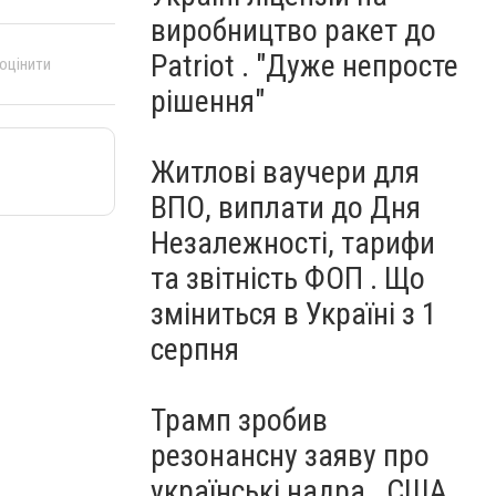
виробництво ракет до
Patriot . "Дуже непросте
 оцінити
рішення"
Житлові ваучери для
ВПО, виплати до Дня
Незалежності, тарифи
та звітність ФОП . Що
зміниться в Україні з 1
серпня
Трамп зробив
резонансну заяву про
українські надра . США