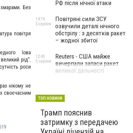
РФ після нічної атаки
 хмарами. Без
Повітряні сили ЗСУ
14:19
5 серпня
озвучили деталі нічного
обстрілу : з десятків ракет
атура повітря
– жодної збитої
едного Іова
Reuters - США майже
12:43
 великий рід".
5 серпня
вичерпали запаси ракет
сутність роси
великої дальності
раз нікому не
них своєчасним
ТОП НОВИНИ
Трамп пояснив
затримку з передачею
619
Україні ліцензій на