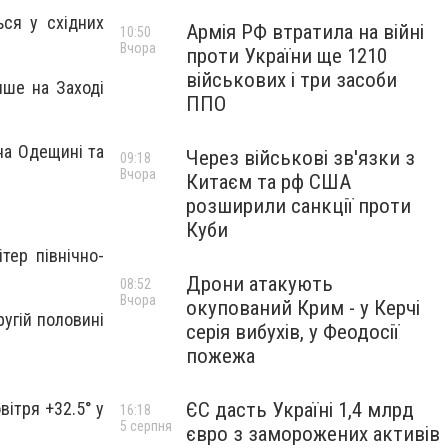
ся у східних
Армія РФ втратила на війні
10:50
Вчора
проти України ще 1210
військових і три засоби
ише на Заході
ППО
 на Одещині та
Через військові зв'язки з
09:18
Вчора
Китаєм та рф США
розширили санкції проти
Куби
тер північно-
Дрони атакують
08:52
Вчора
окупований Крим - у Керчі
ругій половині
серія вибухів, у Феодосії
пожежа
вітря +32.5° у
ЄС дасть Україні 1,4 млрд
16:18
5 серпня
євро з заморожених активів