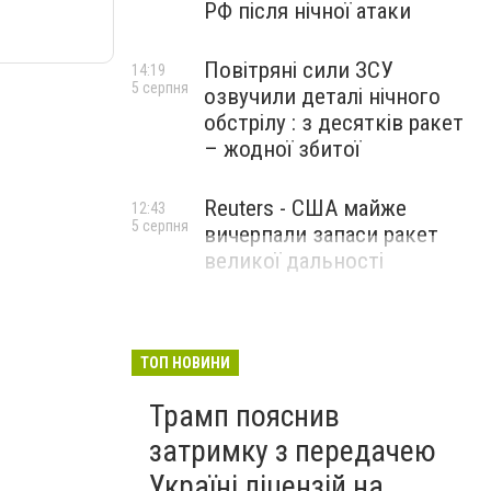
РФ після нічної атаки
Повітряні сили ЗСУ
14:19
5 серпня
озвучили деталі нічного
обстрілу : з десятків ракет
– жодної збитої
Reuters - США майже
12:43
5 серпня
вичерпали запаси ракет
великої дальності
ТОП НОВИНИ
Трамп пояснив
затримку з передачею
Україні ліцензій на