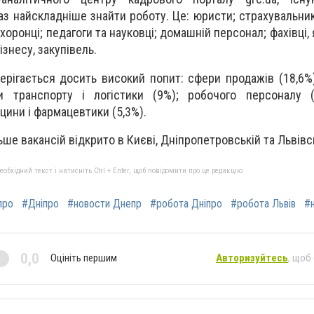
з найскладніше знайти роботу. Це: юристи; страхувальник
оронці; педагоги та науковці; домашній персонал; фахівці,
ізнесу, закупівель.
берігається досить високий попит: сфери продажів (18,6%);
и транспорту і логістики (9%); робочого персоналу (
цини і фармацевтики (5,3%).
ше вакансій відкрито в Києві, Дніпропетровській та Львівс
бхідний текст і натисніть Ctrl + Enter, щоб повідомити про це редакцію
про
#Дніпро
#новости Днепр
#робота Дніпро
#робота Львів
#н
0,0
Оцініть першим
Авторизуйтесь
, щоб