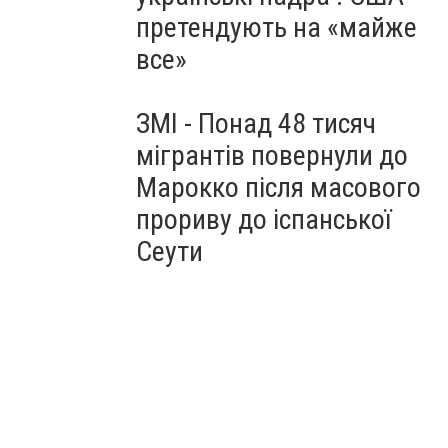
претендують на «майже
все»
ЗМІ - Понад 48 тисяч
мігрантів повернули до
Марокко після масового
прориву до іспанської
Сеути