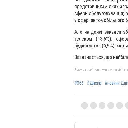
представникам яких зара
сфери обслуговування; ох
у сфері автомобільного б
Але на деякі вакансії з
телеком (13,5%); сфер
будівництва (5,9%); меди
Зазначається, що найбіль
Якщо ви помітили помилку, виділіть нео
#056
#Днепр
#новини Дні