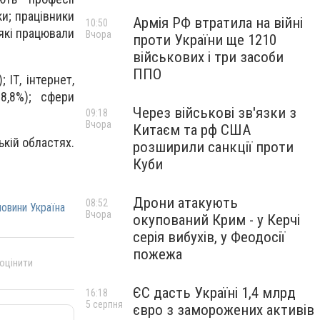
и; працівники
Армія РФ втратила на війні
10:50
 які працювали
Вчора
проти України ще 1210
військових і три засоби
ППО
 ІТ, інтернет,
8,8%); сфери
Через військові зв'язки з
09:18
Вчора
Китаєм та рф США
ькій областях.
розширили санкції проти
Куби
Дрони атакують
08:52
овини Україна
Вчора
окупований Крим - у Керчі
серія вибухів, у Феодосії
пожежа
 оцінити
ЄС дасть Україні 1,4 млрд
16:18
5 серпня
євро з заморожених активів