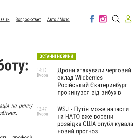
звіти
Вопрос-ответ
Авто / Мото
ОСТАННІ НОВИНИ
боту:
Дрони атакували черговий
14:13
Вчора
склад Wildberries .
Російський Єкатеринбург
прокинувся від вибухів
ація на ринку
WSJ - Путін може напасти
12:47
бітних.
Вчора
на НАТО вже восени:
розвідка США опублікувала
новий прогноз
ють професії