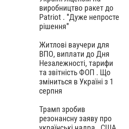
виробництво ракет до
Patriot . "Дуже непросте
рішення"
Житлові ваучери для
ВПО, виплати до Дня
Незалежності, тарифи
та звітність ФОП . Що
зміниться в Україні з 1
серпня
Трамп зробив
резонансну заяву про
українські надра . США