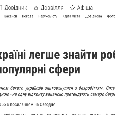
Довідник
Дозвілля
Афіша
Вакансії
Погода
Нерухомість
Карта міста
Довідкова
Фото
раїні легше знайти ро
популярні сфери
аном багато українців зіштовхнулися з безробіттям. Ситу
ною - на одну відкриту вакансію претендують семеро безро
056 з посиланням на Сегодня.
аналітичного центру кадрового порталу grc.ua, існу