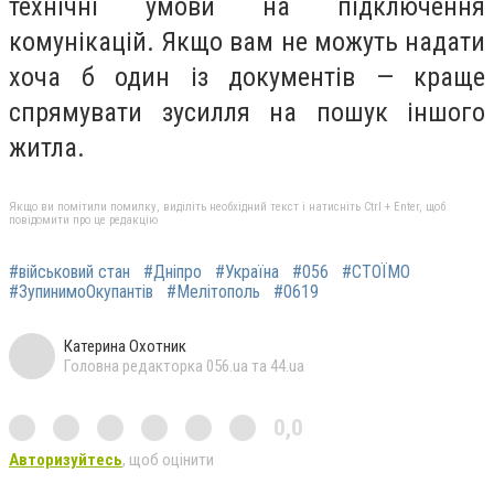
технічні умови на підключення
комунікацій. Якщо вам не можуть надати
хоча б один із документів — краще
спрямувати зусилля на пошук іншого
житла.
Якщо ви помітили помилку, виділіть необхідний текст і натисніть Ctrl + Enter, щоб
повідомити про це редакцію
#військовий стан
#Дніпро
#Україна
#056
#СТОЇМО
#ЗупинимоОкупантів
#Мелітополь
#0619
Катерина Охотник
Головна редакторка 056.ua та 44.ua
0,0
Авторизуйтесь
, щоб оцінити