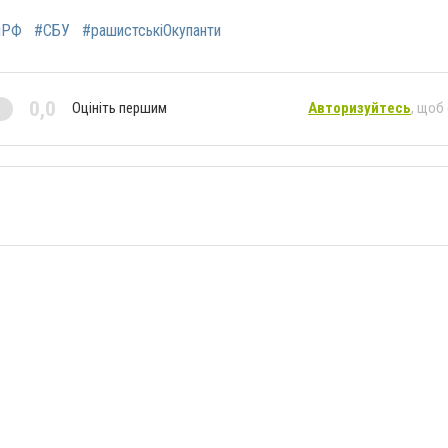
яРФ
#СБУ
#рашистськіОкупанти
0,0
Оцініть першим
Авторизуйтесь
, щоб