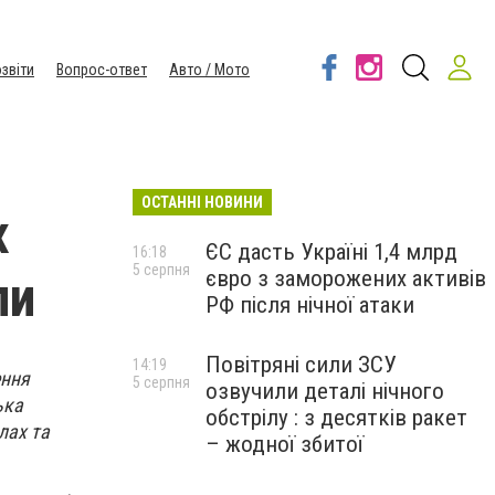
звіти
Вопрос-ответ
Авто / Мото
ОСТАННІ НОВИНИ
х
ЄС дасть Україні 1,4 млрд
16:18
5 серпня
євро з заморожених активів
ли
РФ після нічної атаки
Повітряні сили ЗСУ
14:19
ення
5 серпня
озвучили деталі нічного
ька
обстрілу : з десятків ракет
лах та
– жодної збитої