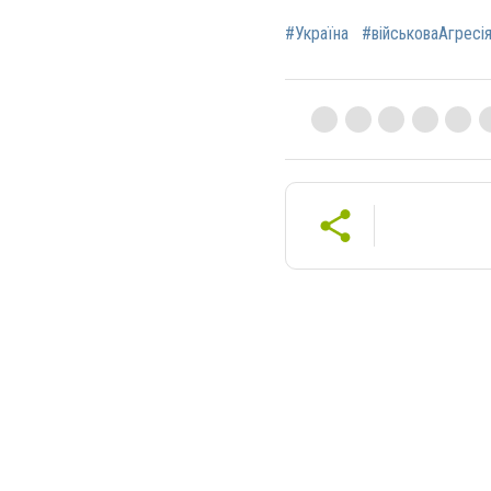
#Україна
#військоваАгресі