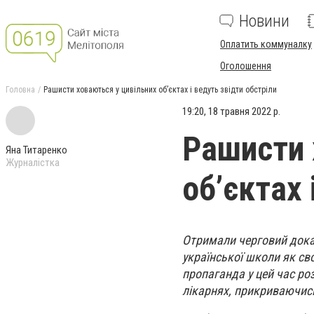
Новини
Оплатить коммуналку
Оголошення
Головна
Рашисти ховаються у цивільних об’єктах і ведуть звідти обстріли
19:20, 18 травня 2022 р.
Рашисти 
Яна Титаренко
Журналістка
об’єктах 
Отримали черговий дока
української школи як сво
пропаганда у цей час ро
лікарнях, прикриваючис