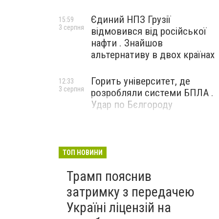
Єдиний НПЗ Грузії
15:59
3 серпня
відмовився від російської
нафти . Знайшов
альтернативу в двох країнах
Горить університет, де
12:33
3 серпня
розробляли системи БПЛА .
Удар по Бєлгороду
ТОП НОВИНИ
Трамп пояснив
затримку з передачею
Україні ліцензій на