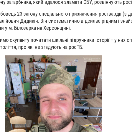
ну загарбника, який вдалося зламати СБУ, розвінчують рос
бовець 23 загону спеціального призначення росгвардії (з д
талійович Дидикін. Він систематично відсилає рідним і зна
ли у м. Білозерка на Херсонщині.
имо окупанту почитати шкільні підручники історії – у них 
толіття, про які не згадують на росТБ.