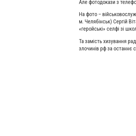
Але фотодокази з телефо
На фото – військовослуж
м. Челябінськ) Сергій Ві
«геройські» селфі зі шко
Та замість хизування рад
злочинів рф за останнє с