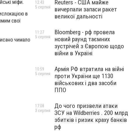
Reuters - США майже
ійські міфи.
12:43
5 серпня
вичерпали запаси ракет
ислокацією в
великої дальності
йомим свої
Bloomberg - рф провела
11:27
5 серпня
новий раунд таємних
описано чимало
зустрічей з Європою щодо
війни в Україні
Армія РФ втратила на війні
10:59
5 серпня
проти України ще 1130
військових і два засоби
ППО
До чого призвели атаки
17:08
3 серпня
ЗСУ на Wildberries . 200 млрд
збитків і ризик краху банків
рф