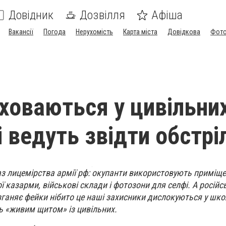
Довідник
Дозвілля
Афіша
Вакансії
Погода
Нерухомість
Карта міста
Довідкова
Фото
ховаються у цивільни
і ведуть звідти обстрі
з лицемірства армії рф: окупанти використовують приміщ
ї казарми, військові склади і фотозони для селфі. А російс
зганяє фейки нібито це наші захисники дислокуються у шко
ь «живим щитом» із цивільних.