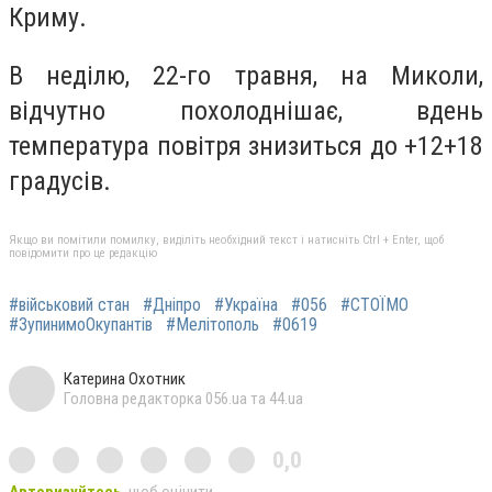
Криму.
В неділю, 22-го травня, на Миколи,
відчутно похолоднішає, вдень
температура повітря знизиться до +12+18
градусів.
Якщо ви помітили помилку, виділіть необхідний текст і натисніть Ctrl + Enter, щоб
повідомити про це редакцію
#військовий стан
#Дніпро
#Україна
#056
#СТОЇМО
#ЗупинимоОкупантів
#Мелітополь
#0619
Катерина Охотник
Головна редакторка 056.ua та 44.ua
0,0
Авторизуйтесь
, щоб оцінити