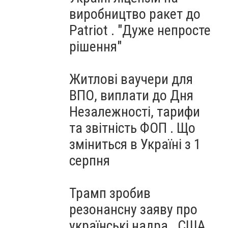
виробництво ракет до
Patriot . "Дуже непросте
рішення"
Житлові ваучери для
ВПО, виплати до Дня
Незалежності, тарифи
та звітність ФОП . Що
зміниться в Україні з 1
серпня
Трамп зробив
резонансну заяву про
українські надра . США