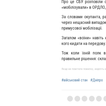
Про це СБУ розповіли с
«мобілізували» в ОРДЛО,
За словами окупанта, ра
через нещасний випадок 
примусової мобілізації.
Загалом «воїни» навіть
кого кидати на передову
Тож коли їхній полк в
правильне рішення: скла
Якщо ви помітили помилку, виділіть нео
#військовий стан
#Дніпро