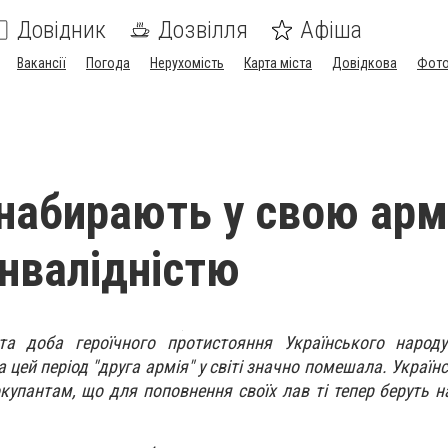
Довідник
Дозвілля
Афіша
Вакансії
Погода
Нерухомість
Карта міста
Довідкова
Фото
набирають у свою арм
інвалідністю
та доба героїчного протистояння Українського народу
 цей період "друга армія" у світі значно помешала. Україн
купантам, що для поповнення своїх лав ті тепер беруть н