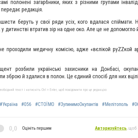
амі полонені загарбники, яких з різними групами інвалід
 передає редакція.
шисти беруть у свої ряди усіх, кого вдалася спіймати. Н
у дитинстві втратив зір на одне око. Але це не допомогло
 не проходили медичну комісію, адже «вєлікой руZZкой а
.
щент розбили українські захисники на Донбасі, окупа
ли зброю й здалися в полон. Це єдиний спосіб для них вцілі
бхідний текст і натисніть Ctrl + Enter, щоб повідомити про це редакцію
#Україна
#056
#СТОЇМО
#ЗупинимоОкупантів
#Мелітополь
#0
0,0
Оцініть першим
Авторизуйтесь
, щоб