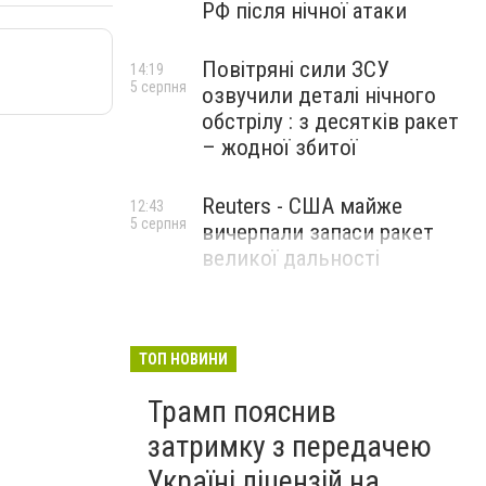
РФ після нічної атаки
Повітряні сили ЗСУ
14:19
5 серпня
озвучили деталі нічного
обстрілу : з десятків ракет
– жодної збитої
Reuters - США майже
12:43
5 серпня
вичерпали запаси ракет
великої дальності
ТОП НОВИНИ
Трамп пояснив
затримку з передачею
Україні ліцензій на