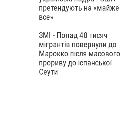
претендують на «майже
все»
ЗМІ - Понад 48 тисяч
мігрантів повернули до
Марокко після масового
прориву до іспанської
Сеути