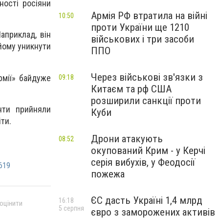
ності росіяни
Армія РФ втратила на війні
10:50
проти України ще 1210
априклад, він
військових і три засоби
 йому уникнути
ППО
Через військові зв'язки з
рмії» байдуже
09:18
Китаєм та рф США
розширили санкції проти
нти прийняли
Куби
ти.
Дрони атакують
08:52
окупований Крим - у Керчі
серія вибухів, у Феодосії
619
пожежа
ЄС дасть Україні 1,4 млрд
16:18
 оцінити
5 серпня
євро з заморожених активів