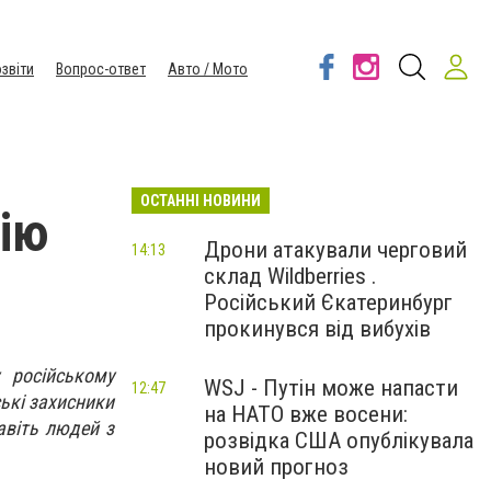
звіти
Вопрос-ответ
Авто / Мото
ОСТАННІ НОВИНИ
ію
Дрони атакували черговий
14:13
склад Wildberries .
Російський Єкатеринбург
прокинувся від вибухів
 російському
WSJ - Путін може напасти
12:47
ські захисники
на НАТО вже восени:
авіть людей з
розвідка США опублікувала
новий прогноз