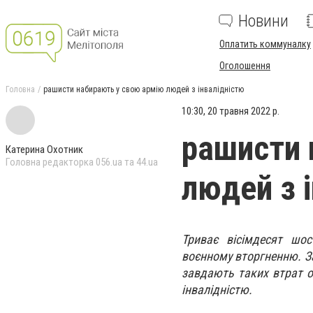
Новини
Оплатить коммуналку
Оголошення
Головна
рашисти набирають у свою армію людей з інвалідністю
10:30, 20 травня 2022 р.
рашисти 
Катерина Охотник
Головна редакторка 056.ua та 44.ua
людей з 
Триває вісімдесят шос
воєнному вторгненню. За
завдають таких втрат о
інвалідністю.