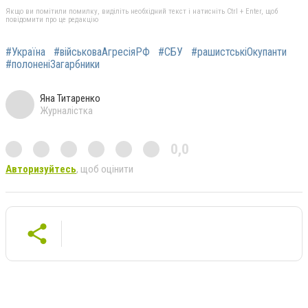
Якщо ви помітили помилку, виділіть необхідний текст і натисніть Ctrl + Enter, щоб
повідомити про це редакцію
#Україна
#військоваАгресіяРФ
#СБУ
#рашистськіОкупанти
#полоненіЗагарбники
Яна Титаренко
Журналістка
0,0
Авторизуйтесь
, щоб оцінити