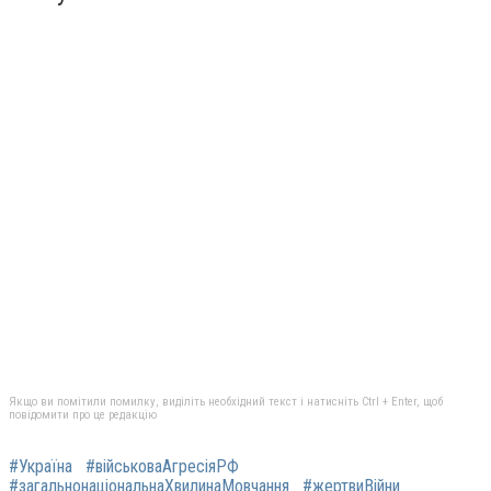
Якщо ви помітили помилку, виділіть необхідний текст і натисніть Ctrl + Enter, щоб
повідомити про це редакцію
#Україна
#військоваАгресіяРФ
#загальнонаціональнаХвилинаМовчання
#жертвиВійни