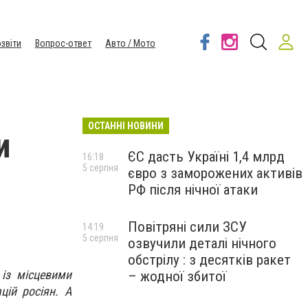
звіти
Вопрос-ответ
Авто / Мото
ОСТАННІ НОВИНИ
и
ЄС дасть Україні 1,4 млрд
16:18
5 серпня
євро з заморожених активів
РФ після нічної атаки
Повітряні сили ЗСУ
14:19
5 серпня
озвучили деталі нічного
обстрілу : з десятків ракет
 із місцевими
– жодної збитої
цій росіян. А