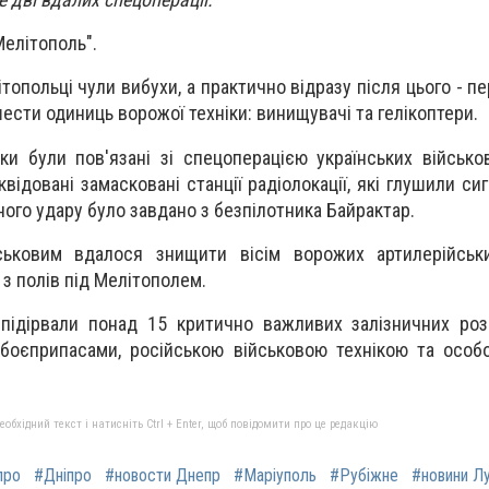
Мелітополь".
топольці чули вибухи, а практично відразу після цього - пе
ести одиниць ворожої техніки: винищувачі та гелікоптери.
уки були пов'язані зі спецоперацією українських військо
ідовані замасковані станції радіолокації, які глушили сиг
ного удару було завдано з безпілотника Байрактар.
ськовим вдалося знищити вісім ворожих артилерійськи
з полів під Мелітополем.
 підірвали понад 15 критично важливих залізничних роз
 боєприпасами, російською військовою технікою та осо
бхідний текст і натисніть Ctrl + Enter, щоб повідомити про це редакцію
про
#Дніпро
#новости Днепр
#Маріуполь
#Рубіжне
#новини Л