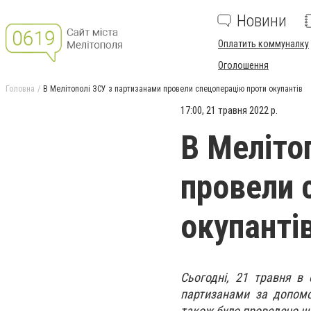
Новини
Оплатить коммуналку
Оголошення
Головна
В Мелітополі ​​ЗСУ з партизанами провели спецоперацію проти окупантів
17:00, 21 травня 2022 р.
В Мелітоп
провели 
окупанті
Сьогодні, 21 травня в 
партизанами за допомо
також було проведено ще