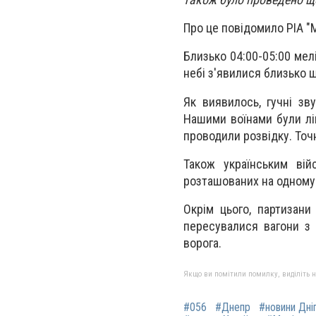
Про це повідомило РІА "
Близько 04:00-05:00 мелі
небі з'явилися близько ш
Як виявилось, гучні зв
Нашими воїнами були лікв
проводили розвідку. Точ
Також українським вій
розташованих на одному 
Окрім цього, партизани
пересувалися вагони з
ворога.
Якщо ви помітили помилку, виділіть нео
#056
#Днепр
#новини Дні