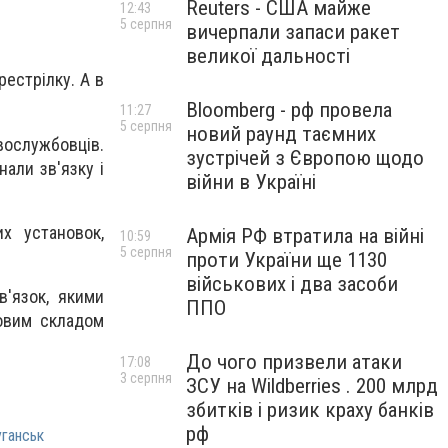
Reuters - США майже
12:43
5 серпня
вичерпали запаси ракет
великої дальності
рестрілку. А в
Bloomberg - рф провела
11:27
5 серпня
новий раунд таємних
вослужбовців.
зустрічей з Європою щодо
нали зв'язку і
війни в Україні
х установок,
Армія РФ втратила на війні
10:59
5 серпня
проти України ще 1130
військових і два засоби
в'язок, якими
ППО
бовим складом
До чого призвели атаки
17:08
3 серпня
ЗСУ на Wildberries . 200 млрд
збитків і ризик краху банків
рф
уганськ