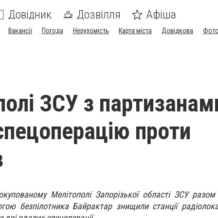
Довідник
Дозвілля
Афіша
Вакансії
Погода
Нерухомість
Карта міста
Довідкова
Фото
олі ​​ЗСУ з партизанам
спецоперацію проти
в
окупованому Мелітополі Запорізької області ЗСУ разом
гою безпілотника Байрактар знищили станції радіолока
 дві вдалих спецоперації.