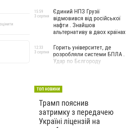
Єдиний НПЗ Грузії
15:59
3 серпня
відмовився від російської
 оцінити
нафти . Знайшов
альтернативу в двох країнах
Горить університет, де
12:33
3 серпня
розробляли системи БПЛА .
Удар по Бєлгороду
ТОП НОВИНИ
Трамп пояснив
затримку з передачею
Україні ліцензій на