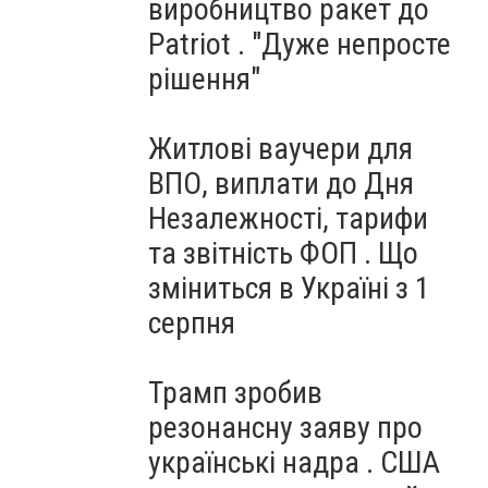
виробництво ракет до
Patriot . "Дуже непросте
рішення"
Житлові ваучери для
ВПО, виплати до Дня
Незалежності, тарифи
та звітність ФОП . Що
зміниться в Україні з 1
серпня
Трамп зробив
резонансну заяву про
українські надра . США