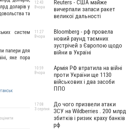
Reuters - США майже
12:43
млрд доларів у
Вчора
вичерпали запаси ракет
довольства та
великої дальності
Bloomberg - рф провела
ських систем
11:27
Вчора
новий раунд таємних
зустрічей з Європою щодо
ли папери для
війни в Україні
їні, яке пора
Армія РФ втратила на війні
10:59
Вчора
проти України ще 1130
військових і два засоби
ППО
уганськ
До чого призвели атаки
17:08
3 серпня
ЗСУ на Wildberries . 200 млрд
збитків і ризик краху банків
 оцінити
рф