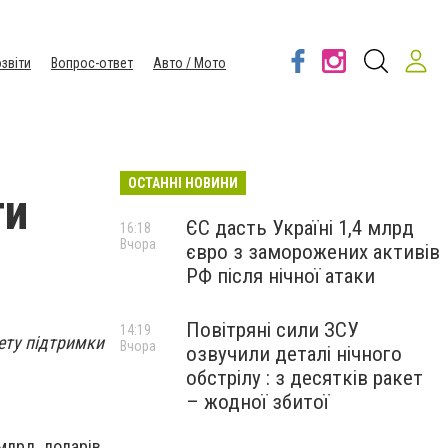
звіти
Вопрос-ответ
Авто / Мото
ОСТАННІ НОВИНИ
ги
ЄС дасть Україні 1,4 млрд
16:18
Вчора
євро з заморожених активів
РФ після нічної атаки
Повітряні сили ЗСУ
14:19
ету підтримки
Вчора
озвучили деталі нічного
обстрілу : з десятків ракет
– жодної збитої
млрд доларів,