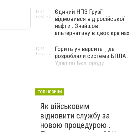
Єдиний НПЗ Грузії
15:59
3 серпня
відмовився від російської
нафти . Знайшов
альтернативу в двох країнах
Горить університет, де
12:33
3 серпня
розробляли системи БПЛА .
Удар по Бєлгороду
ТОП НОВИНИ
Як військовим
відновити службу за
новою процедурою .