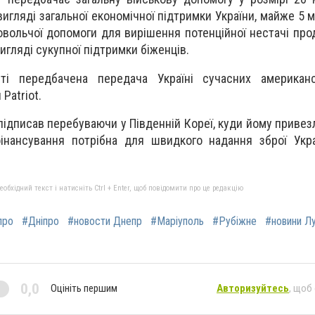
вигляді загальної економічної підтримки України, майже 5 
овольчої допомоги для вирішення потенційної нестачі про
игляді сукупної підтримки біженців.
ті передбачена передача Україні сучасних американ
Patriot.
ідписав перебуваючи у Південній Кореї, куди йому привез
фінансування потрібна для швидкого надання зброї Укра
бхідний текст і натисніть Ctrl + Enter, щоб повідомити про це редакцію
про
#Дніпро
#новости Днепр
#Маріуполь
#Рубіжне
#новини Л
0,0
Оцініть першим
Авторизуйтесь
, щоб