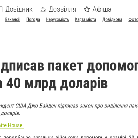
Довідник
Дозвілля
Афіша
Вакансії
Погода
Нерухомість
Карта міста
Довідкова
Фото
ідписав пакет допомо
а 40 млрд доларів
езидент США Джо Байден підписав закон про виділення пак
 доларів.
ite House.
 передбачає загальну військову допомогу у розмірі 20 