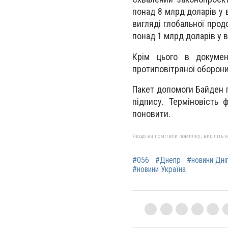
понад 8 млрд доларів у 
вигляді глобальної прод
понад 1 млрд доларів у в
Крім цього в докумен
протиповітряної оборони 
Пакет допомоги Байден п
підпису. Терміновість 
поновити.
Якщо ви помітили помилку, виділіть нео
#056
#Днепр
#новини Дні
#новини Україна