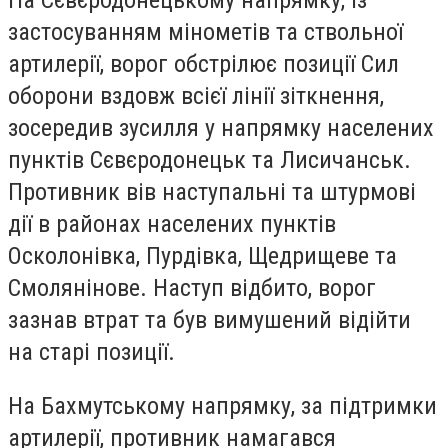
На Сєвєродонецькому напрямку, із
застосуванням мінометів та ствольної
артилерії, ворог обстрілює позиції Сил
оборони вздовж всієї лінії зіткнення,
зосередив зусилля у напрямку населених
пунктів Сєвєродонецьк та Лисичанськ.
Противник вів наступальні та штурмові
дії в районах населених пунктів
Осколонівка, Пурдівка, Щедрищеве та
Смолянінове. Наступ відбито, ворог
зазнав втрат та був вимушений відійти
на старі позиції.
На Бахмутському напрямку, за підтримки
артилерії, противник намагався