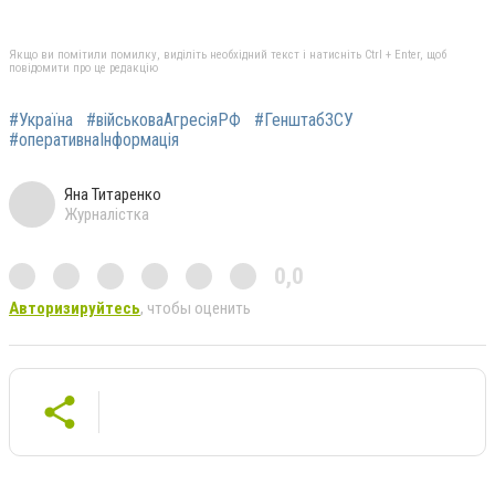
Якщо ви помітили помилку, виділіть необхідний текст і натисніть Ctrl + Enter, щоб
повідомити про це редакцію
#Україна
#військоваАгресіяРФ
#ГенштабЗСУ
#оперативнаІнформація
Яна Титаренко
Журналістка
0,0
Авторизируйтесь
, чтобы оценить