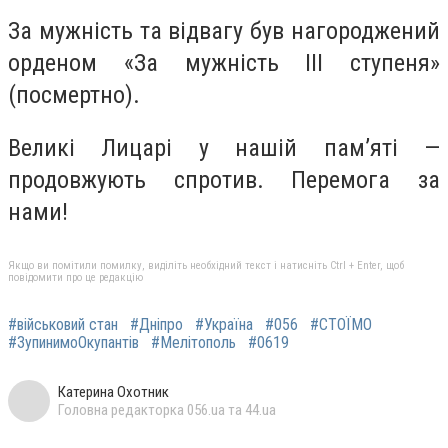
За мужність та відвагу був нагороджений
орденом «За мужність ІІІ ступеня»
(посмертно).
Великі Лицарі у нашій пам’яті —
продовжують спротив. Перемога за
нами!
Якщо ви помітили помилку, виділіть необхідний текст і натисніть Ctrl + Enter, щоб
повідомити про це редакцію
#військовий стан
#Дніпро
#Україна
#056
#СТОЇМО
#ЗупинимоОкупантів
#Мелітополь
#0619
Катерина Охотник
Головна редакторка 056.ua та 44.ua