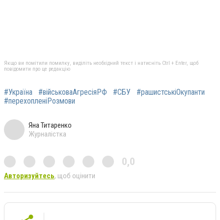
Якщо ви помітили помилку, виділіть необхідний текст і натисніть Ctrl + Enter, щоб
повідомити про це редакцію
#Україна
#військоваАгресіяРФ
#СБУ
#рашистськіОкупанти
#перехопленіРозмови
Яна Титаренко
Журналістка
0,0
Авторизуйтесь
, щоб оцінити