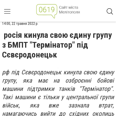
14:00, 22 травня 2022 р.
росія кинула свою єдину групу
з БМПТ "Термінатор" під
Сєвєродонецьк
рф
під Сєвєродонецьк
кинула свою єдину
групу, яка має на озброєнні бойові
машини підтримки танків "Термінатор".
Такі машини є тільки у центральної групи
військ, яка вже зазнала втрат,
намагаючись вийти до східних околиць