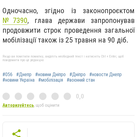
Одночасно, згідно із законопроєктом
№7390
, глава держави запропонував
продовжити строк проведення загальної
мобілізації також із 25 травня на 90 діб.
Якщо ви помітили помилку, виділіть необхідний текст і натисніть Ctrl + Enter, щоб
повідомити про це редакцію
#056
#Днепр
#новини Дніпро
#Дніпро
#новости Днепр
#новини Україна
#мобілізація
#воєнний стан
0,0
Авторизуйтесь
, щоб оцінити