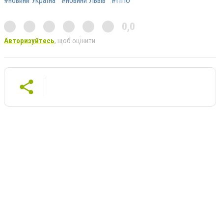
#новини Україна
#новини Львів
#ППО
0,0
Авторизуйтесь
, щоб оцінити