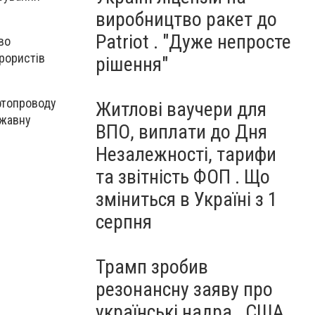
виробництво ракет до
Patriot . "Дуже непросте
во
ерористів
рішення"
фтопроводу
Житлові ваучери для
ржавну
ВПО, виплати до Дня
Незалежності, тарифи
та звітність ФОП . Що
зміниться в Україні з 1
серпня
Трамп зробив
резонансну заяву про
українські надра . США