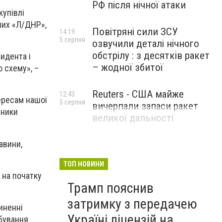
РФ після нічної атаки
купівлі
них «Л/ДНР»,
Повітряні сили ЗСУ
14:19
5 серпня
озвучили деталі нічного
обстрілу : з десятків ракет
идента і
– жодної збитої
 схему», –
Reuters - США майже
12:43
ересам нашої
5 серпня
вичерпали запаси ракет
вники
великої дальності
авини,
ТОП НОВИНИ
 на початку
Трамп пояснив
затримку з передачею
иненні
Україні ліцензій на
абування