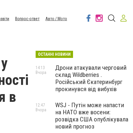
звіти
Вопрос-ответ
Авто / Мото
ОСТАННІ НОВИНИ
 у
Дрони атакували черговий
14:13
Вчора
склад Wildberries .
ності
Російський Єкатеринбург
прокинувся від вибухів
я в
WSJ - Путін може напасти
12:47
Вчора
на НАТО вже восени:
розвідка США опублікувала
новий прогноз