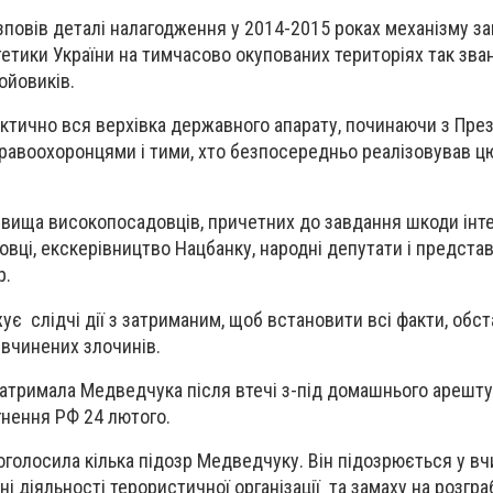
зповів деталі налагодження у 2014-2015 роках механізму за
гетики України на тимчасово окупованих територіях так зва
ойовиків.
актично вся верхівка державного апарату, починаючи з През
правоохоронцями і тими, хто безпосередньо реалізовував цю
ізвища високопосадовців, причетних до завдання шкоди інт
овці, екскерівництво Нацбанку, народні депутати і предста
р.
є слідчі дії з затриманим, щоб встановити всі факти, обст
в вчинених злочинів.
 затримала Медведчука після втечі з-під домашнього арешту
нення РФ 24 лютого.
оголосила кілька підозр Медведчуку. Він підозрюється у вч
і діяльності терористичної організації та замаху на розгр