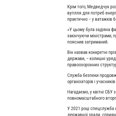
Крім того, Медведчук ро
вугілля для потреб енер
практично – у ватажків б
«У цьому була задіяна ф
закінчуючи міністрами, 
пояснив затриманий.
Він назвав конкретні пр
держави, – колишні уряд
правоохоронних структу
Служба безпеки продовжу
організаторів і учасникі
Нагадаємо, у квітні СБУ
повномасштабного вторг
У 2021 році спецслужба 
державної зради, сприянн