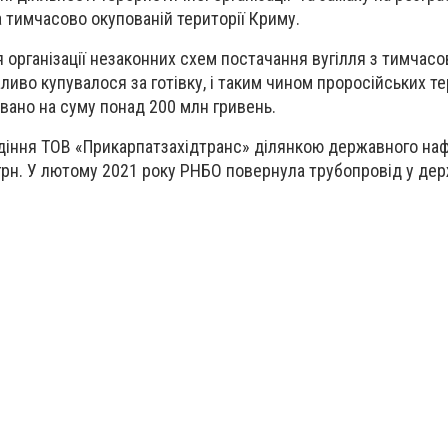
а тимчасово окупованій території Криму.
я організації незаконних схем постачання вугілля з тимчасо
ливо купувалося за готівку, і таким чином проросійських т
вано на суму понад 200 млн гривень.
одіння ТОВ «Прикарпатзахідтранс» ділянкою державного на
грн. У лютому 2021 року РНБО повернула трубопровід у де