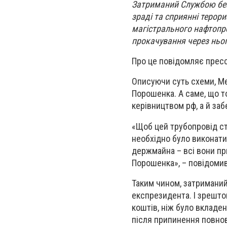
Затриманий Службою безп
зраді та сприянні терор
магістрального нафтопр
прокачування через ньо
Про це повідомляє прес
Описуючи суть схеми, Ме
Порошенка. А саме, що т
керівництвом рф, а й заб
«Щоб цей трубопровід ст
необхідно було виконати
держмайна – всі вони пр
Порошенка», – повідоми
Таким чином, затриманий
експрезидента. І зрешто
коштів, ніж було вкладен
після припинення повно