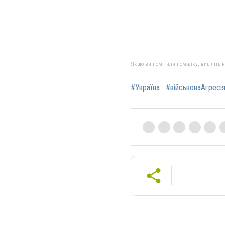
Якщо ви помітили помилку, виділіть нео
#Україна
#військоваАгресі