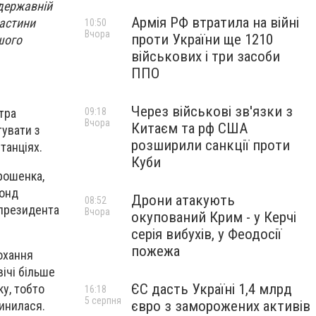
 державній
Армія РФ втратила на війні
частини
10:50
Вчора
проти України ще 1210
шого
військових і три засоби
ППО
Через військові зв'язки з
09:18
тра
Вчора
Китаєм та рф США
увати з
розширили санкції проти
танціях.
Куби
рошенка,
Фонд
Дрони атакують
08:52
 президента
Вчора
окупований Крим - у Керчі
серія вибухів, у Феодосії
пожежа
охання
ічі більше
ЄС дасть Україні 1,4 млрд
ку, тобто
16:18
5 серпня
євро з заморожених активів
инилася.