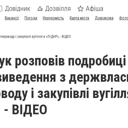
Довідник
Дозвілля
Афіша
Вакансії
Погода
Нерухомість
Карта міста
Довідкова
Фото
проводу і закупівлі вугілля в «Л/ДНР», - ВІДЕО
к розповів подробиці
виведення з держвлас
оду і закупівлі вугілл
 - ВІДЕО