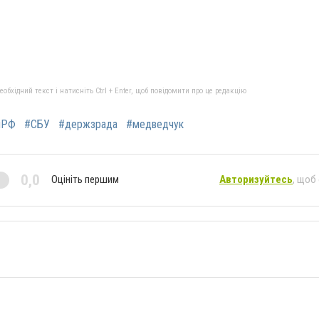
бхідний текст і натисніть Ctrl + Enter, щоб повідомити про це редакцію
яРФ
#СБУ
#держзрада
#медведчук
0,0
Оцініть першим
Авторизуйтесь
, щоб