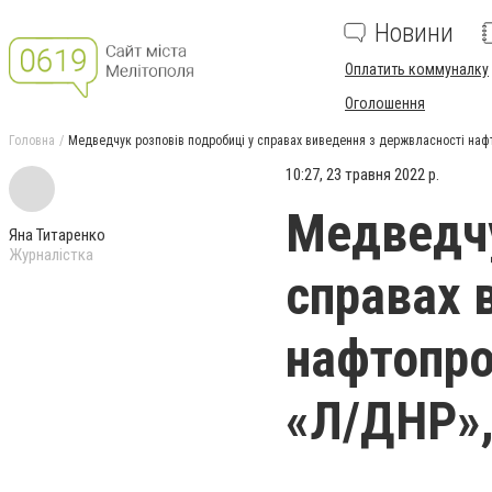
Новини
Оплатить коммуналку
Оголошення
Головна
Медведчук розповів подробиці у справах виведення з держвласності нафто
10:27, 23 травня 2022 р.
Медведчу
Яна Титаренко
Журналістка
справах 
нафтопров
«Л/ДНР»,