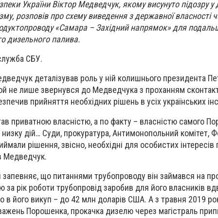
еки України Віктор Медведчук, якому висунуто підозру у
изму, розповів про схему виведення з державної власності 
одуктопроводу «Самара – Західний напрямок» для подаль
го дизельного палива.
служба СБУ.
дведчук деталізував роль у ній колишнього президента Пе
ой не лише звернувся до Медведчука з проханням сконтакт
езпечив прийняття необхідних рішень в усіх українських інс
ав приватною власністю, а по факту – власністю самого По
 низку дій… Суди, прокуратура, Антимонопольний комітет, 
иймали рішення, звісно, необхідні для особистих інтересів
в Медведчук.
 запевняє, що питаннями трубопроводу він займався на пр
ю за рік роботи трубопровід заробив для його власників вдв
о в його викуп – до 42 млн доларів США. А з травня 2019 ро
важень Порошенка, прокачка дизелю через магістраль прип