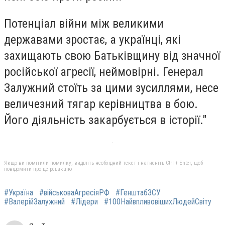
Потенціал війни між великими
державами зростає, а українці, які
захищають свою Батьківщину від значної
російської агресії, неймовірні. Генерал
Залужний стоїть за цими зусиллями, несе
величезний тягар керівництва в бою.
Його діяльність закарбується в історії."
Якщо ви помітили помилку, виділіть необхідний текст і натисніть Ctrl + Enter, щоб
повідомити про це редакцію
#Україна
#військоваАгресіяРФ
#ГенштабЗСУ
#ВалерійЗалужний
#Лідери
#100НайвпливовішихЛюдейСвіту