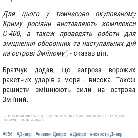
Для цього у тимчасово окупованому
Криму росіяни виставляють комплекси
С-400, а також проводять роботи для
зміцнення оборонних та наступальних дій
на острові Зміїному"
, - сказав він.
Братчук додав, що загроза ворожих
ракетних ударів з моря - висока. Також
рашисти зміцнюють сили на острова
Зміїний.
Якщо ви помітили помилку, виділіть необхідний текст і натисніть Ctrl + Enter, щоб
повідомити про це редакцію
#056
#Днепр
#новини Дніпро
#Дніпро
#новости Днепр