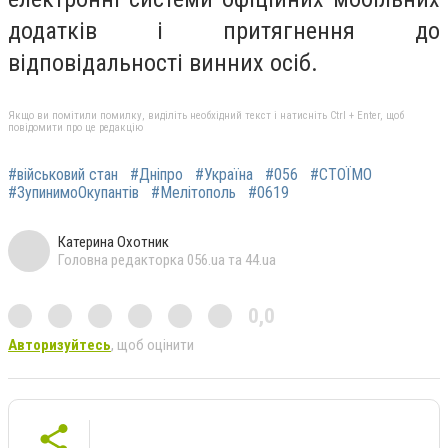
додатків і притягнення до
відповідальності винних осіб.
Якщо ви помітили помилку, виділіть необхідний текст і натисніть Ctrl + Enter, щоб
повідомити про це редакцію
#військовий стан
#Дніпро
#Україна
#056
#СТОЇМО
#ЗупинимоОкупантів
#Мелітополь
#0619
Катерина Охотник
Головна редакторка 056.ua та 44.ua
0,0
Авторизуйтесь
, щоб оцінити