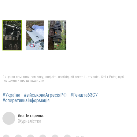
Якщо ви помітили помилку, виділіть необхідний текст і натисніть Ctrl + Enter, щоб
повідомити про це редакцію
#Україна
#військоваАгресіяРФ
#ГенштабЗСУ
#оперативнаІнформація
Яна Титаренко
Журналістка