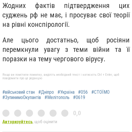
Жодних фактів підтвердження цих
суджень рф не має, і просуває свої теорії
на рівні конспірології.
Але цього достатньо, щоб росіяни
перемкнули увагу з теми війни та її
поразки на тему чергового вірусу.
Якщо ви помітили помилку, виділіть необхідний текст і натисніть Ctrl + Enter, щоб
повідомити про це редакцію
#військовий стан
#Дніпро
#Україна
#056
#СТОЇМО
#ЗупинимоОкупантів
#Мелітополь
#0619
0,0
Авторизуйтесь
, щоб оцінити