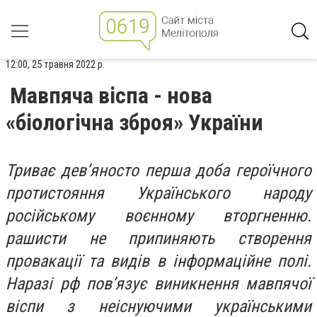
12:00, 25 травня 2022 р.
Мавпяча віспа - нова
«біологічна зброя» України
Триває дев’яносто перша доба героїчного
протистояння Українського народу
російському воєнному вторгненню.
рашисти не припиняють створення
провакації та видів в інформаційне полі.
Наразі рф пов’язує виникнення мавпячої
віспи з неіснуючими українськими