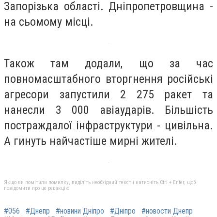
Запорізька області. Дніпропетровщина -
на сьомому місці.
Також там додали, що за час
повномасштабного вторгнення російські
агресори запустили 2 275 ракет та
нанесли 3 000 авіаударів. Більшість
постраждалої інфраструктури - цивільна.
А гинуть найчастіше мирні жителі.
Якщо ви помітили помилку, виділіть необхідний текст і натисніть Ctrl + Enter, щоб
повідомити про це редакцію
#056
#Днепр
#новини Дніпро
#Дніпро
#новости Днепр