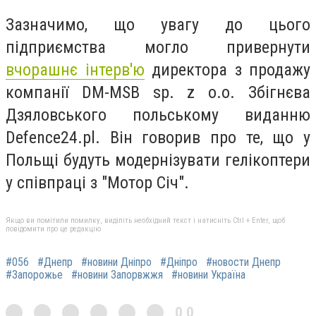
Зазначимо, що увагу до цього
підприємства могло привернути
вчорашнє інтерв'ю
директора з продажу
компанії DM-MSB sp. z o.o. Збігнєва
Дзяловського польському виданню
Defence24.pl. Він говорив про те, що у
Польщі будуть модернізувати гелікоптери
у співпраці з "Мотор Січ".
Якщо ви помітили помилку, виділіть необхідний текст і натисніть Ctrl + Enter, щоб
повідомити про це редакцію
#056
#Днепр
#новини Дніпро
#Дніпро
#новости Днепр
#Запорожье
#новини Запорвжжя
#новини Україна
0,0