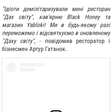
"Ідіоти демілітаризували мені ресторан
"Дах світу", кав'ярню Black Honey та
магазин Yabloki! Ми в будь-якому разі
переможемо і відсвяткуємо в оновленому
"Даху світу",
- повідомив ресторатор і
бізнесмен Артур Гатанок.