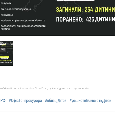
бхідний текст і натисніть Ctrl + Enter, щоб повідомити про це редакцію
яРФ
#ОфісГенпрокурора
#вбивціДітей
#рашистиВбиваютьДітей