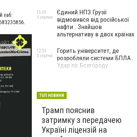
Єдиний НПЗ Грузії
15:59
 хаб:
3 серпня
відмовився від російської
0683235856.
нафти . Знайшов
альтернативу в двох країнах
Горить університет, де
12:33
3 серпня
розробляли системи БПЛА .
Удар по Бєлгороду
ТОП НОВИНИ
Трамп пояснив
затримку з передачею
Україні ліцензій на