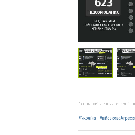
Якщо ви помітили помилку, виділіть нео
#Україна
#військоваАгресі