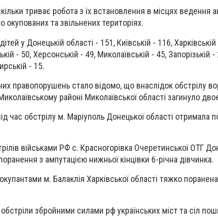
скільки триває робота з їх встановлення в місцях ведення 
о окупованих та звільнених територіях.
ей у Донецькій області - 151, Київській - 116, Харківській 
ькій - 50, Херсонській - 49, Миколаївській - 45, Запорізькій - 
ирській - 15.
льних правопорушень стало відомо, що внаслідок обстрілу в
Миколаївському районі Миколаївської області загинуло двоє
під час обстрілу м. Маріуполь Донецької області отримала 
трілів військами РФ с. Красногорівка Очеретинської ОТГ До
поранення з ампутацією нижньої кінцівки 6-річна дівчинка.
окупантами м. Балаклія Харківської області тяжко поранена
обстріли збройними силами рф українських міст та сіл по