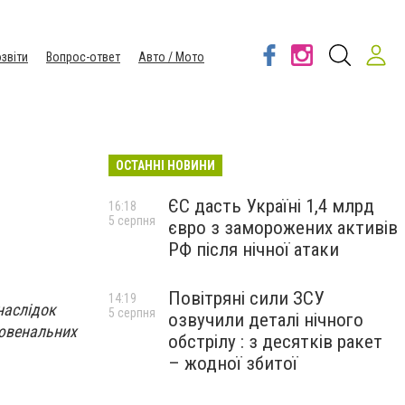
звіти
Вопрос-ответ
Авто / Мото
ОСТАННІ НОВИНИ
ЄС дасть Україні 1,4 млрд
16:18
5 серпня
євро з заморожених активів
РФ після нічної атаки
Повітряні сили ЗСУ
14:19
наслідок
5 серпня
озвучили деталі нічного
 ювенальних
обстрілу : з десятків ракет
– жодної збитої