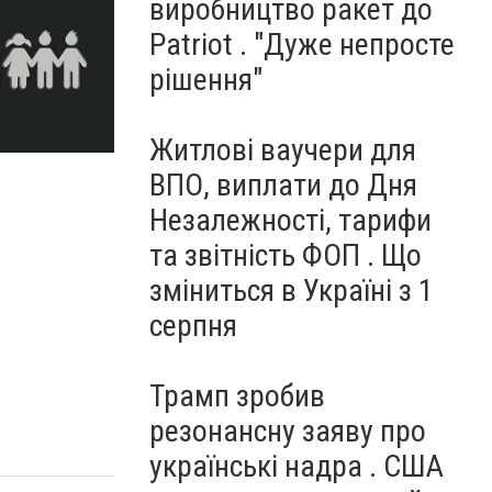
виробництво ракет до
Patriot . "Дуже непросте
рішення"
Житлові ваучери для
ВПО, виплати до Дня
Незалежності, тарифи
та звітність ФОП . Що
зміниться в Україні з 1
серпня
Трамп зробив
резонансну заяву про
українські надра . США