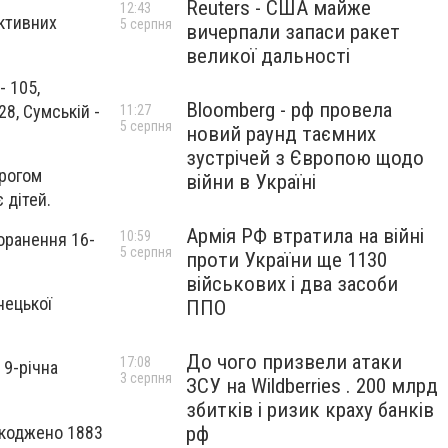
Reuters - США майже
12:43
активних
5 серпня
вичерпали запаси ракет
великої дальності
- 105,
Bloomberg - рф провела
28, Сумській -
11:27
5 серпня
новий раунд таємних
зустрічей з Європою щодо
орогом
війни в Україні
 дітей.
Армія РФ втратила на війні
10:59
поранення 16-
5 серпня
проти України ще 1130
військових і два засоби
нецької
ППО
До чого призвели атаки
17:08
 9-річна
3 серпня
ЗСУ на Wildberries . 200 млрд
збитків і ризик краху банків
шкоджено 1883
рф