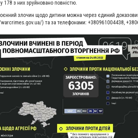
у 178 з них зруйновано повністю.
воєнний злочин щодо дитини можна через єдиний доказовий
//warcrimes.gov.ua/) та за телефонами: +380961004438, +38