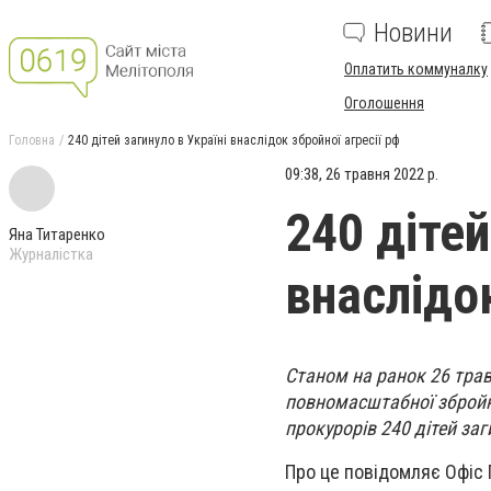
Новини
Оплатить коммуналку
Оголошення
Головна
240 дітей загинуло в Україні внаслідок збройної агресії рф
09:38, 26 травня 2022 р.
240 дітей
Яна Титаренко
Журналістка
внаслідок
Станом на ранок 26 трав
повномасштабної збройно
прокурорів 240 дітей за
Про це повідомляє Офіс