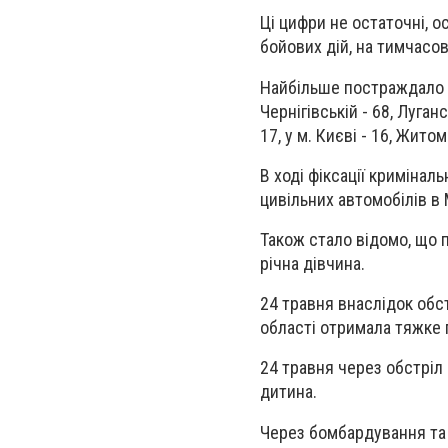
Ці цифри не остаточні, о
бойових дій, на тимчасов
Найбільше постраждало діт
Чернігівській - 68, Луганс
17, у м. Києві - 16, Житом
В ході фіксації криміна
цивільних автомобілів в 
Також стало відомо, що 
річна дівчина.
24 травня внаслідок обс
області отримала тяжке 
24 травня через обстріл 
дитина.
Через бомбардування та 