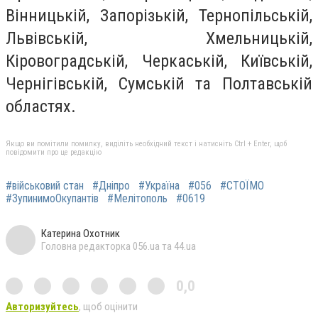
Вінницькій, Запорізькій, Тернопільській,
Львівській, Хмельницькій,
Кіровоградській, Черкаській, Київській,
Чернігівській, Сумській та Полтавській
областях.
Якщо ви помітили помилку, виділіть необхідний текст і натисніть Ctrl + Enter, щоб
повідомити про це редакцію
#військовий стан
#Дніпро
#Україна
#056
#СТОЇМО
#ЗупинимоОкупантів
#Мелітополь
#0619
Катерина Охотник
Головна редакторка 056.ua та 44.ua
0,0
Авторизуйтесь
, щоб оцінити