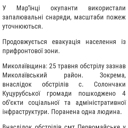
У Мар'їнці окупанти використали
запалювальні снаряди, масштаби пожеж
уточнюються.
Продовжується евакуація населення із
прифронтової зони.
Миколаївщина: 25 травня обстрілу зазнав
Миколаївський район. Зокрема,
внаслідок обстрілів с. Солончаки
Куцурубської громади пошкоджено 4
об'єкти соціальної та адміністративної
інфраструктури. Поранена одна людина.
Внаслідок обстрілів смт Первомайське у