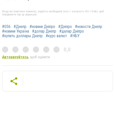
Якщо ви помітили помилку, виділіть необхідний текст і натисніть Ctrl + Enter, щоб
повідомити про це редакцію
#056
#Днепр
#новини Дніпро
#Дніпро
#новости Днепр
#новини Україна
#долар Днепр
#далар Дніпро
#купить доллары Днепр
#курс валют
#НБУ
0,0
Авторизуйтесь
, щоб оцінити