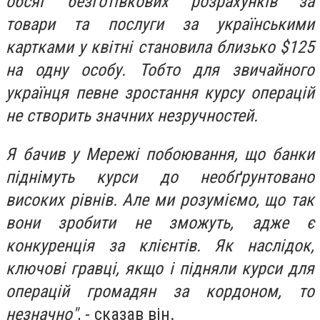
обсяг безготівкових розрахунків за
товари та послуги за українськими
картками у квітні становила близько $125
на одну особу. Тобто для звичайного
українця певне зростання курсу операцій
не створить значних незручностей.
Я бачив у Мережі побоювання, що банки
піднімуть курси до необґрунтовано
високих рівнів. Але ми розуміємо, що так
вони зробити не зможуть, адже є
конкуренція за клієнтів. Як наслідок,
ключові гравці, якщо і підняли курси для
операцій громадян за кордоном, то
незначно"
, - сказав він.