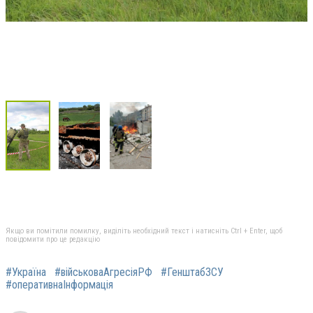
Якщо ви помітили помилку, виділіть необхідний текст і натисніть Ctrl + Enter, щоб
повідомити про це редакцію
#Україна
#військоваАгресіяРФ
#ГенштабЗСУ
#оперативнаІнформація